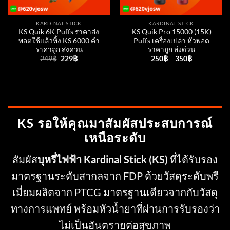
KARDINAL STICK
KARDINAL STICK
KS Quik 6K Puffs ราคาส่ง
KS Quik Pro 15000 (15K)
พอตใช้แล้วทิ้ง KS 6000 คำ
Puffs เครื่องเปล่า หัวพอต
ราคาถูก ส่งด่วน
ราคาถูก ส่งด่วน
Original
Current
249
฿
229
฿
250
฿
–
350
฿
price
price
was:
is:
249฿.
229฿.
KS รอให้คุณมาสัมผัสประสบการณ์
เหนือระดับ
สัมผัส
บุหรี่ไฟฟ้า
Kardinal Stick (KS)
ที่ได้รับรอง
มาตรฐานระดับสากลจาก FDP ด้วยวัสดุระดับพรี
เมี่ยมผลิตจาก PTCG มาตรฐานเดียวจากกับวัสดุ
ทางการแพทย์ พร้อมหัวน้ำยาที่ผ่านการรับรองว่า
ไม่เป็นอันตรายต่อสุขภาพ