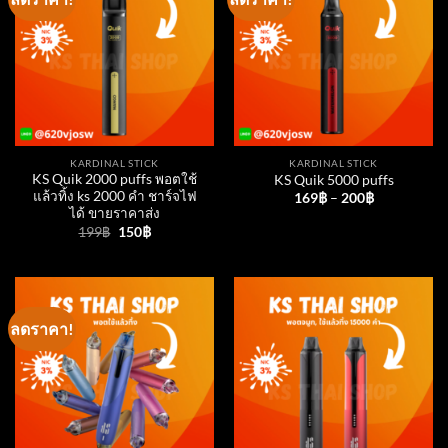
KARDINAL STICK
KARDINAL STICK
KS Quik 2000 puffs พอตใช้
KS Quik 5000 puffs
แล้วทิ้ง ks 2000 คำ ชาร์จไฟ
169
฿
–
200
฿
ได้ ขายราคาส่ง
Original
Current
199
฿
150
฿
price
price
was:
is:
199฿.
150฿.
ลดราคา!