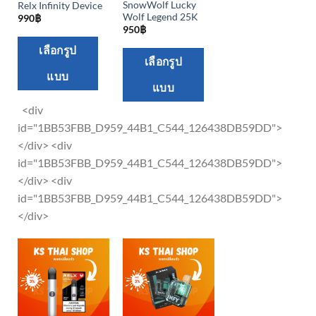
SnowWolf Lucky
Relx Infinity Device
Wolf Legend 25K
990
฿
950
฿
This
เลือกรูป
This
เลือกรูป
product
product
แบบ
has
แบบ
has
multiple
multiple
<div
variants.
variants.
id="1BB53FBB_D959_44B1_C544_126438DB59DD">
The
The
</div> <div
options
options
id="1BB53FBB_D959_44B1_C544_126438DB59DD">
may
may
</div> <div
be
be
id="1BB53FBB_D959_44B1_C544_126438DB59DD">
chosen
chosen
</div>
on
on
the
the
product
product
page
page