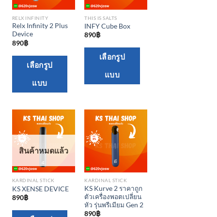
RELX INFINITY
THIS IS SALTS
Relx Infinity 2 Plus
INFY Cube Box
Device
890
฿
890
฿
This
เลือกรูป
This
เลือกรูป
product
product
แบบ
has
แบบ
has
multiple
multiple
variants.
variants.
The
The
options
options
may
may
be
สินค้าหมดแล้ว
be
chosen
chosen
on
KARDINAL STICK
KARDINAL STICK
on
the
KS Kurve 2 ราคาถูก
KS XENSE DEVICE
the
ตัวเครื่องพอตเปลี่ยน
890
฿
product
หัว รุ่นพรีเมียม Gen 2
product
page
890
฿
This