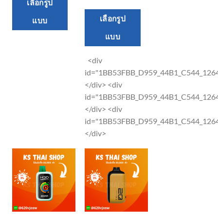
page
เลือกรูป
product
This
เลือกรูป
แบบ
has
product
multiple
แบบ
has
variants.
multiple
The
<div
variants.
options
id="1BB53FBB_D959_44B1_C544_12
The
may
</div> <div
options
be
id="1BB53FBB_D959_44B1_C544_12
may
chosen
</div> <div
be
on
id="1BB53FBB_D959_44B1_C544_12
chosen
the
</div>
on
product
the
page
product
page