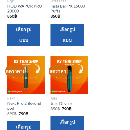
HQD
HYPERBAR
HQD WAPOR PRO
Insta Bar PX 15000
20000
Puffs
850
฿
850
฿
This
This
เลือกรูป
เลือกรูป
product
product
แบบ
แบบ
has
has
multiple
multiple
variants.
variants.
The
The
options
options
ลดราคา!
ลดราคา!
may
may
be
be
chosen
chosen
NEXT
JUES
on
on
Next Pro 2 Beyond
Jues Device
the
the
pod
Original
Current
850
฿
790
฿
price
price
Original
Current
890
฿
790
฿
product
product
was:
is:
price
price
This
850฿.
790฿.
was:
is:
page
page
เลือกรูป
This
890฿.
790฿.
เลือกรูป
product