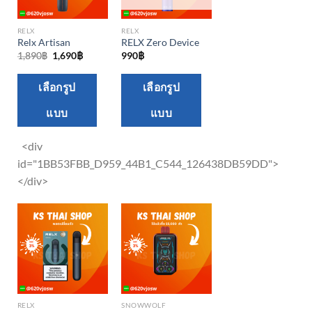
RELX
RELX
Relx Artisan
RELX Zero Device
Original
Current
1,890
฿
1,690
฿
990
฿
price
price
was:
is:
This
This
1,890฿.
1,690฿.
เลือกรูป
เลือกรูป
product
product
แบบ
แบบ
has
has
multiple
multiple
<div
variants.
variants.
id="1BB53FBB_D959_44B1_C544_126438DB59DD">
The
The
</div>
options
options
may
may
be
be
chosen
chosen
on
on
the
the
product
product
RELX
SNOWWOLF
page
page