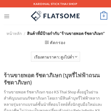
Skip
KARDINAL STICK THAI SHOP
to
content
0
หน้าหลัก
/
สินค้าที่มีป้ายกำกับ “ร้านขายพอต รัชดาภิเษก”
คัดกรอง
ร้านขายพอต รัชดาภิเษก (บุหรี่ไฟฟ้าถนน
รัชดาภิเษก)
ร้านขายพอต รัชดาภิเษก ของ KS Thai Shop ตั้งอยู่ในย่าน
สำคัญบนถนนรัชดาภิเษก โดยเรามีสินค้าบุหรี่ไฟฟ้าหลาก
หลายรุ่นจากแบรนด์ชั้นนำที่ตอบโจทย์ทั้งนักสูบมือใหม่และ
มืออาชีพ ไม่ว่าจะเป็นพอตเปลี่ยนหัวอย่าง Relx Infinity, KS