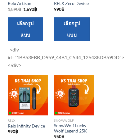
Relx Artisan
RELX Zero Device
Original
Current
1,890
฿
1,690
฿
990
฿
price
price
was:
is:
This
This
1,890฿.
1,690฿.
เลือกรูป
เลือกรูป
product
product
แบบ
แบบ
has
has
multiple
multiple
<div
variants.
variants.
id="1BB53FBB_D959_44B1_C544_126438DB59DD">
The
The
</div>
options
options
may
may
be
be
chosen
chosen
on
on
the
the
product
product
RELX
SNOWWOLF
page
page
SnowWolf Lucky
Relx Infinity Device
Wolf Legend 25K
990
฿
950
฿