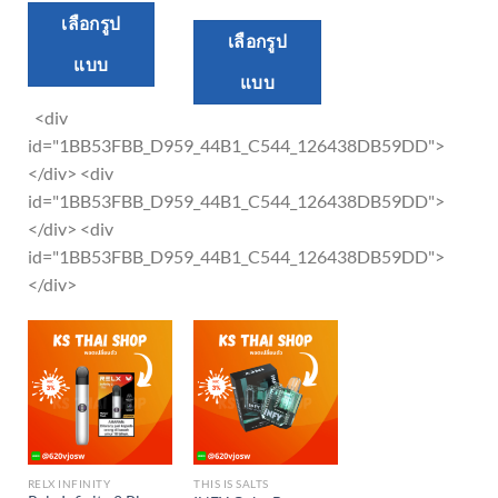
This
เลือกรูป
This
เลือกรูป
product
product
แบบ
has
แบบ
has
multiple
multiple
<div
variants.
variants.
id="1BB53FBB_D959_44B1_C544_126438DB59DD">
The
The
</div> <div
options
options
id="1BB53FBB_D959_44B1_C544_126438DB59DD">
may
may
</div> <div
be
be
id="1BB53FBB_D959_44B1_C544_126438DB59DD">
chosen
chosen
</div>
on
on
the
the
product
product
page
page
RELX INFINITY
THIS IS SALTS