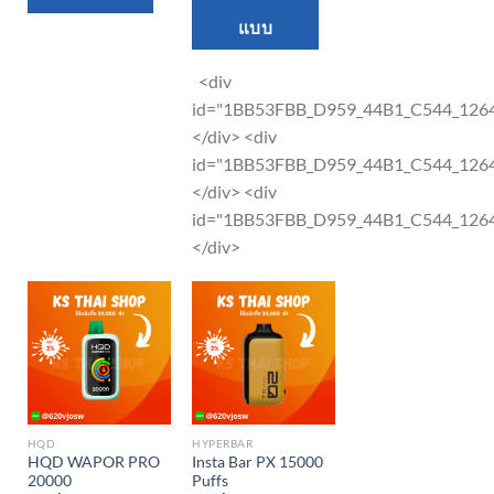
product
multiple
แบบ
has
variants.
multiple
The
<div
variants.
options
id="1BB53FBB_D959_44B1_C544_12
The
may
</div> <div
options
be
id="1BB53FBB_D959_44B1_C544_12
may
chosen
</div> <div
be
on
id="1BB53FBB_D959_44B1_C544_12
chosen
the
</div>
on
product
the
page
product
page
HQD
HYPERBAR
HQD WAPOR PRO
Insta Bar PX 15000
20000
Puffs