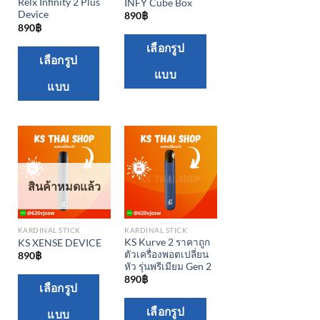
Relx Infinity 2 Plus
INFY Cube Box
Device
890
฿
890
฿
This
เลือกรูป
This
เลือกรูป
product
product
แบบ
has
แบบ
has
multiple
multiple
variants.
variants.
The
The
options
options
may
may
be
สินค้าหมดแล้ว
be
chosen
chosen
on
KARDINAL STICK
KARDINAL STICK
on
the
KS Kurve 2 ราคาถูก
KS XENSE DEVICE
the
ตัวเครื่องพอตเปลี่ยน
890
฿
product
หัว รุ่นพรีเมียม Gen 2
product
page
890
฿
This
page
เลือกรูป
product
This
เลือกรูป
แบบ
has