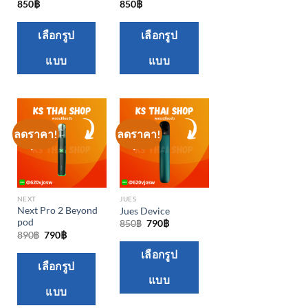
850
฿
850
฿
This
This
เลือกรูป
เลือกรูป
product
product
แบบ
แบบ
has
has
multiple
multiple
variants.
variants.
The
The
options
options
ลดราคา!
ลดราคา!
may
may
be
be
chosen
chosen
NEXT
JUES
on
on
Next Pro 2 Beyond
Jues Device
the
the
pod
Original
Current
850
฿
790
฿
price
price
Original
Current
890
฿
790
฿
product
product
was:
is:
price
price
This
850฿.
790฿.
was:
is:
page
page
เลือกรูป
This
890฿.
790฿.
เลือกรูป
product
product
แบบ
has
แบบ
has
multiple