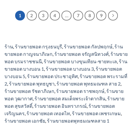
multiple
variants.
variants.
The
1
2
3
4
…
7
8
9
The
options
options
may
may
be
be
chosen
chosen
ร้าน
,
ร้านขายพอต กรุงธนบุรี
,
ร้านขายพอต กัลปพฤกษ์
,
ร้าน
on
on
ขายพอต กาญจนาภิเษก
,
ร้านขายพอต จรัญสนิทวงศ์
,
ร้านขาย
the
the
พอต บรมราชชนนี
,
ร้านขายพอต บางขุนเทียน-ชายทะเล
,
ร้าน
product
product
ขายพอต บางบอน 1
,
ร้านขายพอต บางบอน 3
,
ร้านขายพอต
page
page
บางบอน 5
,
ร้านขายพอต ประชาอุทิศ
,
ร้านขายพอต พระรามที่
2
,
ร้านขายพอต พุทธบูชา
,
ร้านขายพอต พุทธมณฑล สาย 2
,
ร้านขายพอต รัชดาภิเษก
,
ร้านขายพอต ราชพฤกษ์
,
ร้านขาย
พอต วุฒากาศ
,
ร้านขายพอต สมเด็จพระเจ้าตากสิน
,
ร้านขาย
พอต สุขสวัสดิ์
,
ร้านขายพอต อินทราภรณ์
,
ร้านขายพอต
เจริญนคร
,
ร้านขายพอต เทอดไท
,
ร้านขายพอต เพชรเกษม
,
ร้านขายพอต เอกชัย
,
ร้านขายพอตพุทธมณฑลสาย 1