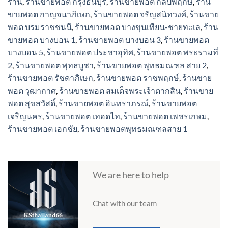
ร้าน
,
ร้านขายพอต กรุงธนบุรี
,
ร้านขายพอต กัลปพฤกษ์
,
ร้าน
ขายพอต กาญจนาภิเษก
,
ร้านขายพอต จรัญสนิทวงศ์
,
ร้านขาย
พอต บรมราชชนนี
,
ร้านขายพอต บางขุนเทียน-ชายทะเล
,
ร้าน
ขายพอต บางบอน 1
,
ร้านขายพอต บางบอน 3
,
ร้านขายพอต
บางบอน 5
,
ร้านขายพอต ประชาอุทิศ
,
ร้านขายพอต พระรามที่
2
,
ร้านขายพอต พุทธบูชา
,
ร้านขายพอต พุทธมณฑล สาย 2
,
ร้านขายพอต รัชดาภิเษก
,
ร้านขายพอต ราชพฤกษ์
,
ร้านขาย
พอต วุฒากาศ
,
ร้านขายพอต สมเด็จพระเจ้าตากสิน
,
ร้านขาย
พอต สุขสวัสดิ์
,
ร้านขายพอต อินทราภรณ์
,
ร้านขายพอต
เจริญนคร
,
ร้านขายพอต เทอดไท
,
ร้านขายพอต เพชรเกษม
,
ร้านขายพอต เอกชัย
,
ร้านขายพอตพุทธมณฑลสาย 1
We are here to help
Chat with our team