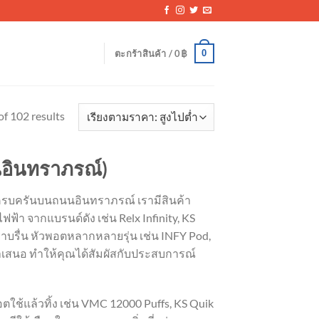
0
ตะกร้าสินค้า /
0
฿
Sorted
f 102 results
by
price:
นอินทราภรณ์)
high
to
ี่ครบครันบนถนนอินทราภรณ์ เรามีสินค้า
low
ฟฟ้า จากแบรนด์ดัง เช่น Relx Infinity, KS
บรื่น หัวพอตหลากหลายรุ่น เช่น INFY Pod,
ราเสนอ ทำให้คุณได้สัมผัสกับประสบการณ์
ใช้แล้วทิ้ง เช่น VMC 12000 Puffs, KS Quik