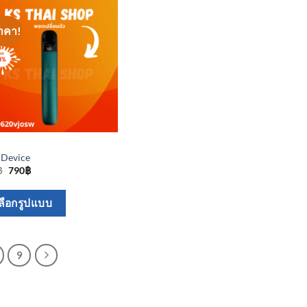
the
product
าคา!
page
 Device
Original
Current
฿
790
฿
price
price
was:
is:
This
850฿.
790฿.
ลือกรูปแบบ
product
has
multiple
9
variants.
The
options