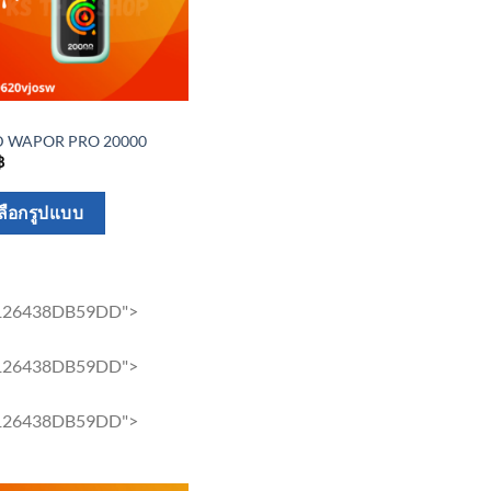
be
chosen
on
the
product
 WAPOR PRO 20000
page
฿
This
ลือกรูปแบบ
product
has
multiple
_126438DB59DD">
variants.
The
_126438DB59DD">
options
may
_126438DB59DD">
be
chosen
on