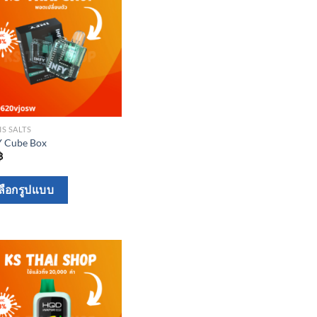
the
product
page
IS SALTS
Y Cube Box
฿
This
ลือกรูปแบบ
product
has
multiple
variants.
The
options
may