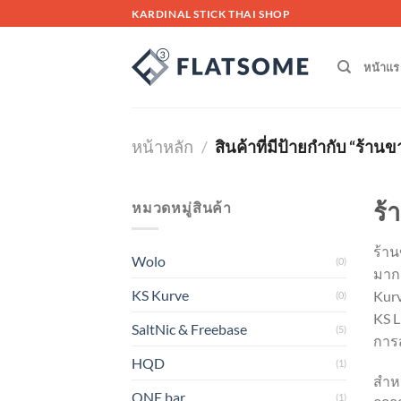
Skip
KARDINAL STICK THAI SHOP
to
content
หน้าแร
หน้าหลัก
/
สินค้าที่มีป้ายกำกับ “ร้า
ร้
หมวดหมู่สินค้า
ร้าน
Wolo
(0)
มากม
KS Kurve
Kurv
(0)
KS L
SaltNic & Freebase
(5)
การส
HQD
(1)
สำหร
ONE bar
(1)