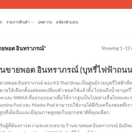
ก
รายการสินค้า
บทความ
สมัครตัวแทน
Showing 1–12 o
นขายพอต อินทราภรณ์”
านขายพอต อินทราภรณ์ (บุหรี่ไฟฟ้าถน
ขายพอต อินทราภรณ์ ของ KS Thai Shop เป็นศูนย์รวมบุหรี่ไฟฟ้าท
ายให้เลือกตั้งแต่พอตเปลี่ยนหัว พอตใช้แล้วทิ้ง ไปจนถึงน้ำยาบุหรี่ไ
e และ WAKA ที่ออกแบบมาเพื่อให้การสูบเป็นไปอย่างลื่นไหลและรา
umina Pod และ Marbo Pod สามารถใช้งานได้ดีกับเครื่องพอตที่เ
ูบที่เต็มอิ่มและมีคุณภาพสูงสุดในทุกรสชาติที่คุณเลือก
ับผู้ที่ต้องการความสะดวกสบาย ร้านขายพอต อินทราภรณ์ ยังมีพอต