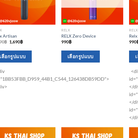
X
RELX
RELX
x Artisan
RELX Zero Device
Relx
Original
Current
90
฿
1,690
฿
990
฿
990
price
price
was:
is:
This
This
1,890฿.
1,690฿.
เลือกรูปแบบ
เลือกรูปแบบ
เ
product
product
has
has
iv
<di
multiple
multiple
="1BB53FBB_D959_44B1_C544_126438DB59DD">
id=
variants.
variants.
div>
</di
The
The
id=
options
options
</di
may
may
id=
be
be
</d
chosen
chosen
on
on