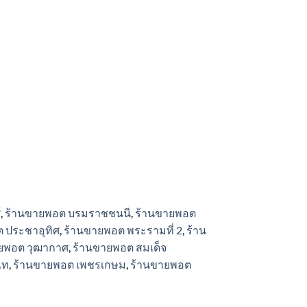
may
be
chosen
on
the
product
page
์
,
ร้านขายพอต บรมราชชนนี
,
ร้านขายพอต
 ประชาอุทิศ
,
ร้านขายพอต พระรามที่ 2
,
ร้าน
ยพอต วุฒากาศ
,
ร้านขายพอต สมเด็จ
ไท
,
ร้านขายพอต เพชรเกษม
,
ร้านขายพอต