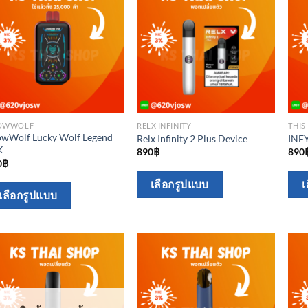
the
the
product
product
page
page
OWWOLF
RELX INFINITY
THIS 
owWolf Lucky Wolf Legend
Relx Infinity 2 Plus Device
INF
K
890
฿
890
0
฿
This
เลือกรูปแบบ
เ
This
เลือกรูปแบบ
product
product
has
has
multiple
multiple
variants.
variants.
The
The
options
options
may