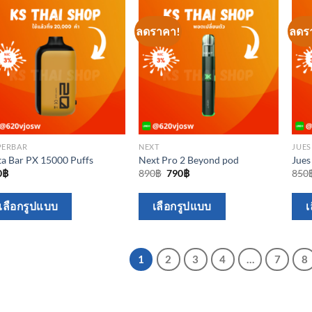
on
the
the
product
ลดราคา!
ลดร
product
page
page
PERBAR
NEXT
JUES
ta Bar PX 15000 Puffs
Next Pro 2 Beyond pod
Jues
Original
Current
0
฿
890
฿
790
฿
850
price
price
was:
is:
This
This
890฿.
790฿.
เลือกรูปแบบ
เลือกรูปแบบ
เ
product
product
has
has
multiple
multiple
1
2
3
4
…
7
8
variants.
variants.
The
The
options
options