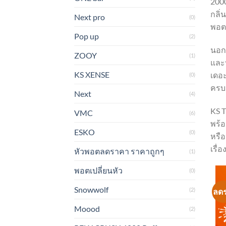
2000
กลิ่
Next pro
(0)
พอตใ
Pop up
(2)
นอกจ
ZOOY
(1)
และป
KS XENSE
เดอะ
(0)
ครบ 
Next
(4)
KS T
VMC
(6)
พร้อ
ESKO
(0)
หรือ
เรื่
หัวพอตลดราคา ราคาถูกๆ
(1)
พอตเปลี่ยนหัว
(0)
Snowwolf
(2)
ลด
Moood
(2)