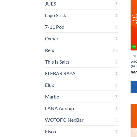
JUES
(8)
Lago Stick
(1)
7-11 Pod
(1)
Oxbar
(1)
Relx
(17)
SN
Sn
This Is Salts
(7)
25
95
ELFBAR RAYA
(1)
Elux
(1)
Marbo
(5)
LANA Airship
(1)
WOTOFO NexBar
(3)
Fisco
(0)