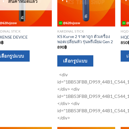
may
สินค้าหมดแล้ว
be
be
chosen
chosen
on
on
the
the
DINAL STICK
KARDINAL STICK
HQD
product
KS Kurve 2 ราคาถูก ตัวเครื่อง
product
 XENSE DEVICE
HQD
page
พอตเปลี่ยนหัว รุ่นพรีเมียม Gen 2
0
฿
850
page
890
฿
This
เลือกรูปแบบ
เ
This
เลือกรูปแบบ
product
product
has
has
<div
multiple
multiple
id="1BB53FBB_D959_44B1_C544
variants.
variants.
</div> <div
The
The
id="1BB53FBB_D959_44B1_C544
options
options
</div> <div
may
may
id="1BB53FBB_D959_44B1_C544
be
be
</div>
chosen
chosen
on