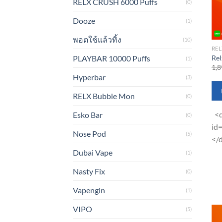
RELX CRUSH 6000 Puffs
(0)
Dooze
(1)
พอตใช้แล้วทิ้ง
(10)
REL
Rel
PLAYBAR 10000 Puffs
(1)
1,8
Hyperbar
(3)
RELX Bubble Mon
(0)
<d
Esko Bar
(0)
id
Nose Pod
(5)
</
Dubai Vape
(1)
Nasty Fix
(0)
Vapengin
(1)
VIPO
(5)