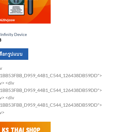
 Infinity Device
฿
This
ลือกรูปแบบ
product
has
v
multiple
"1BB53FBB_D959_44B1_C544_126438DB59DD">
variants.
v> <div
The
"1BB53FBB_D959_44B1_C544_126438DB59DD">
options
v> <div
may
"1BB53FBB_D959_44B1_C544_126438DB59DD">
be
iv>
chosen
on