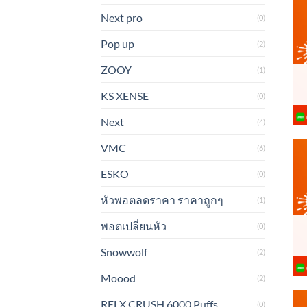
Next pro
(0)
Pop up
(2)
ZOOY
(1)
KS XENSE
(0)
Next
(4)
VMC
(6)
ESKO
(0)
หัวพอตลดราคา ราคาถูกๆ
(1)
พอตเปลี่ยนหัว
(0)
Snowwolf
(2)
Moood
(2)
RELX CRUSH 6000 Puffs
(0)