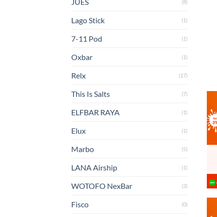
JUES
(8)
Lago Stick
(1)
7-11 Pod
(1)
Oxbar
(1)
Relx
(17)
This Is Salts
(7)
ELFBAR RAYA
(1)
Elux
(1)
Marbo
(5)
LANA Airship
(1)
WOTOFO NexBar
(3)
Fisco
(0)