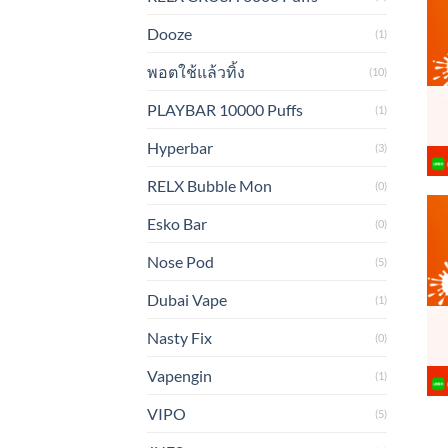
Dooze
(1)
พอตใช้แล้วทิ้ง
(10)
PLAYBAR 10000 Puffs
(1)
Hyperbar
(3)
RELX Bubble Mon
(0)
Esko Bar
(0)
Nose Pod
(5)
Dubai Vape
(1)
Nasty Fix
(0)
Vapengin
(1)
VIPO
(5)