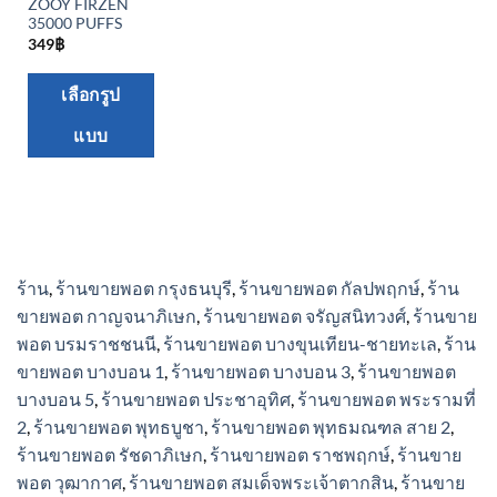
ZOOY FIRZEN
35000 PUFFS
349
฿
This
เลือกรูป
product
แบบ
has
multiple
variants.
The
options
may
ร้าน
,
ร้านขายพอต กรุงธนบุรี
,
ร้านขายพอต กัลปพฤกษ์
,
ร้าน
be
ขายพอต กาญจนาภิเษก
,
ร้านขายพอต จรัญสนิทวงศ์
,
ร้านขาย
chosen
พอต บรมราชชนนี
,
ร้านขายพอต บางขุนเทียน-ชายทะเล
,
ร้าน
on
ขายพอต บางบอน 1
,
ร้านขายพอต บางบอน 3
,
ร้านขายพอต
the
บางบอน 5
,
ร้านขายพอต ประชาอุทิศ
,
ร้านขายพอต พระรามที่
product
2
,
ร้านขายพอต พุทธบูชา
,
ร้านขายพอต พุทธมณฑล สาย 2
,
page
ร้านขายพอต รัชดาภิเษก
,
ร้านขายพอต ราชพฤกษ์
,
ร้านขาย
พอต วุฒากาศ
,
ร้านขายพอต สมเด็จพระเจ้าตากสิน
,
ร้านขาย