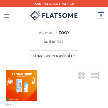
Skip
KARDINAL STICK THAI SHOP
to
content
0
หน้าหลัก
/
ZOOY
คัดกรอง
ZOOY