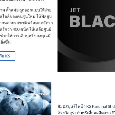
งาม ล้ำสมัย ถูกออกแบบให้ง่าย
์สไตล์ของคนรุ่นใหม่ ให้ฟีลสูบ
ากหลายรสชาติ พร้อมลดอัตรา
่กว่า 400 ชนิด ให้เหลือศูนย์
ช่วยให้การเลิกบุหรี่ของคุณมี
่งขึ้น
วกับ KS
สัมผัส
บุหรี่ไฟฟ้า KS
Kardinal Stic
ด้วยวัสดุระดับพรีเมี่ยมผลิตจา