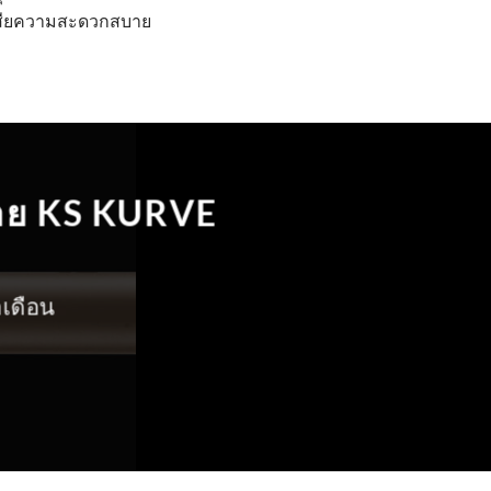
่เสียความสะดวกสบาย
าย KS KURVE
ำเดือน