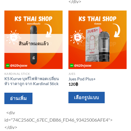
</div>
The
The
options
options
may
may
be
be
chosen
chosen
สินค้าหมดแล้ว
on
on
the
the
product
product
page
page
KARDINAL STICK
JUES
KS Kurve บุหรี่ไฟฟ้าพอตเปลี่ยน
Jues Pod Plus+
หัว ราคาถูก จาก Kardinal Stick
120
฿
This
เลือกรูปแบบ
อ่านเพิ่ม
product
has
<div
multiple
id="74C2560C_67EC_DB86_FD46_93425006AFE4">
variants.
</div>