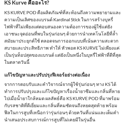
KS Kurve คืออะไร?
KS KURVE POD คือผลิตภัณฑ์ที่สะท้อนถึงความพยายามและ
ความเป็นเลิศของแบรนด์ Kardinal Stick ในการสร้างบุหรี่
ไฟฟ้าที่ไม่เพียงแต่ตอบสนองความต้องการของผู้ใช้แต่ยัง
เอาชนะจุดอ่อนที่พบในรุ่นก่อนๆ ด้วยการนำเทคโนโลยีที่ล้ำ
สมัยมาประยุกต์ใช้ ตลอดจนการออกแบบที่เน้นความสะดวก
สบายและประสิทธิภาพ ทำให้ หัวพอต KS KURVE ไม่เพียงแค่
เป็นรุ่นท็อปสุดของแบรนด์ แต่ยังเป็นหนึ่งในบุหรี่ไฟฟ้าที่ดีที่สุด
ในตลาดวันนี้
แก้ไขปัญหาและปรับปรุงฟีเจอร์อย่างต่อเนื่อง
จากการตอบรับและคำวิจารณ์จากผู้ใช้รุ่นก่อนๆ ทาง KS ได้
ทำการปรับปรุงและแก้ไขปัญหาเรื่องน้ำยาซึมและกลิ่นที่หาย
ไปเมื่อน้ำยาใกล้หมด ผลลัพธ์คือ KS KURVE POD ที่มาพร้อม
กับรสชาติที่ดีเยี่ยมและกลิ่นที่คมชัดจนถึงหยดสุดท้าย พร้อม
ฟีลในการสูบที่เหนือกว่ารุ่นก่อนๆ ด้วยควันที่แน่นและเต็มคำ
นำเสนอประสบการณ์การสูบที่ไม่เคยมีในรุ่นอื่น