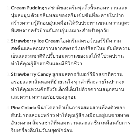
Cream Pudding
รสชาติของครีมพุดดิ้งนั้นหอมหวานและ
นุ่มละมุน ด้วยกลิ่นหอมของครีมเข้มข้นที่ละลายในปาก
สร้างความรู้สึกอบอุ่นเหมือนได้รับประทานขนมหวานสูตร
พิเศษจากครัวบ้านอันอบอุ่น เหมาะสำหรับทุกวัย
Strawberry Ice Cream
ไอศกรีมสตรอว์เบอร์รีมีความ
สดชื่นและหอมหวานจากสตรอว์เบอร์รีสดใหม่ สัมผัสความ
เย็นและรสชาติที่เปรี้ยวอมหวานของผลไม้ที่โปรดปราน
ทำให้คุณรู้สึกสดชื่นและมีชีวิตชีวา
Strawberry Candy
ลูกอมสตรอว์เบอร์รีมีรสชาติหวาน
อร่อยและกลิ่นหอมที่ยั่วยวนใจ ทุกคำที่ละลายในปากจะ
ทำให้คุณหวนคิดถึงวัยเด็กที่เต็มไปด้วยความสนุกสนาน
และความหวานอร่อยของลูกอม
Pina Colada
พีน่าโคลาด้าเป็นการผสมผสานที่ลงตัวของ
สับปะรดและมะพร้าว ทำให้คุณรู้สึกเหมือนอยู่บนชายหาด
อันงดงาม ลิ้มรสชาติที่หอมหวานและสดชื่น เหมือนกับการ
จิบเครื่องดื่มในวันหยุดพักผ่อน