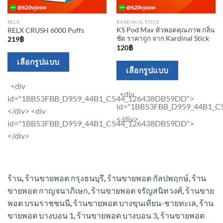
RELX
KARDINAL STICK
KS Pod Max หัวพอตคุณภาพ กลิ่น
RELX CRUSH 6000 Puffs
ชัด ราคาถูก จาก Kardinal Stick
219
฿
120
฿
This
เลือกรูปแบบ
This
เลือกรูปแบบ
product
product
has
<div
has
<div
multiple
id="1BB53FBB_D959_44B1_C544_126438DB59DD">
multiple
id="1BB53FBB_D959_44B1_
variants.
</div> <div
variants.
</div>
The
id="1BB53FBB_D959_44B1_C544_126438DB59DD">
The
options
</div>
options
may
may
be
be
chosen
ร้าน
,
ร้านขายพอต กรุงธนบุรี
,
ร้านขายพอต กัลปพฤกษ์
,
ร้าน
chosen
on
ขายพอต กาญจนาภิเษก
,
ร้านขายพอต จรัญสนิทวงศ์
,
ร้านขาย
on
the
พอต บรมราชชนนี
,
ร้านขายพอต บางขุนเทียน-ชายทะเล
,
ร้าน
the
product
ขายพอต บางบอน 1
,
ร้านขายพอต บางบอน 3
,
ร้านขายพอต
product
page