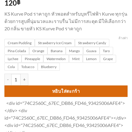
120
฿
KS Kurve Pod ราคาถูก หัวพอตสำหรับบุหรี่ไฟฟ้า Kurve ทุกรุ่น
ด้วยการสูบที่นุ่มนวลและราบรื่น ไม่มีการสะดุด มีให้เลือกกว่า
20 กลิ่น ขายหัว KS Kurve Pod ราคาถูก
ล้างค่า
Cream Pudding
Strawberry Ice Cream
Strawberry Candy
Pina Colada
Orange
Banana
Mango
Guava
Taro
Lychee
Pineapple
Watermelon
Mint
Lemon
Grape
Cola
Tobacco
Blueberry
จำนวน KS Kurve Pod ราคาถูก หัวพอตสำหรับบุหรี่ไฟฟ้า Kurve ทุกรุ่น ชิ
หยิบใส่ตะกร้า
<div id="74C2560C_67EC_DB86_FD46_93425006AFE4">
</div> <div
id="74C2560C_67EC_DB86_FD46_93425006AFE4"></div>
<div id="74C2560C_67EC_DB86_FD46_93425006AFE4">