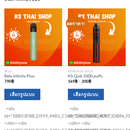
ลดราคา!
RELX
KARDINAL STICK
Relx Infinity Plus
KS Quik 5000 puffs
790
฿
169
฿
–
200
฿
This
This
เลือกรูปแบบ
เลือกรูปแบบ
product
product
has
has
<div
<div
multiple
multiple
id="1BB53FBB_D959_44B1_C544_126438DB59DD">
id="74C2560C_67EC_DB86_F
variants.
variants.
</div> <div
</div> <div
The
The