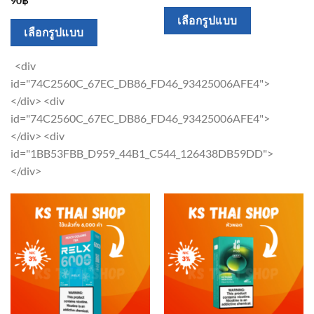
90
฿
This
เลือกรูปแบบ
This
เลือกรูปแบบ
product
product
has
has
<div
multiple
multiple
id="74C2560C_67EC_DB86_FD46_93425006AFE4">
variants.
variants.
</div> <div
The
The
id="74C2560C_67EC_DB86_FD46_93425006AFE4">
options
options
</div> <div
may
may
id="1BB53FBB_D959_44B1_C544_126438DB59DD">
be
be
</div>
chosen
chosen
on
on
the
the
product
product
page
page