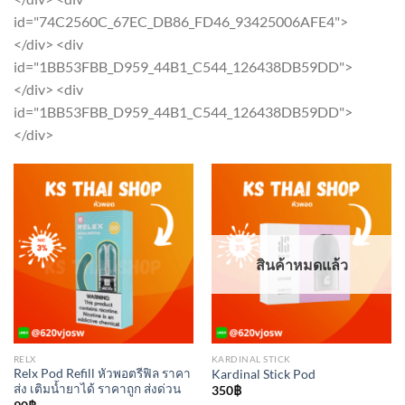
options
The
id="74C2560C_67EC_DB86_FD46_93425006AFE4">
may
options
</div> <div
be
may
id="1BB53FBB_D959_44B1_C544_126438DB59DD">
chosen
be
</div> <div
on
chosen
id="1BB53FBB_D959_44B1_C544_126438DB59DD">
the
on
</div>
product
the
page
product
page
สินค้าหมดแล้ว
RELX
KARDINAL STICK
Relx Pod Refill หัวพอตรีฟิล ราคา
Kardinal Stick Pod
ส่ง เติมน้ำยาได้ ราคาถูก ส่งด่วน
350
฿