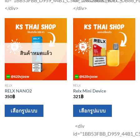
id="1BB53FBB_D959_44B1_C544_126438DB59DD">
id="74C2560C_67EC_DB86_F
options
options
</div>
</div>
may
may
be
be
chosen
chosen
on
on
the
the
สินค้าหมดแล้ว
product
product
page
page
RELX
RELX
RELX NANO2
Relx Mini Device
350
฿
321
฿
This
This
เลือกรูปแบบ
เลือกรูปแบบ
product
product
has
has
<div
multiple
multiple
id="1BB53FBB_D959_44B1_
variants.
variants.