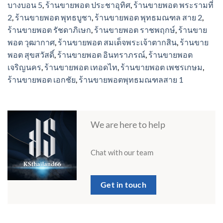
บางบอน 5
,
ร้านขายพอต ประชาอุทิศ
,
ร้านขายพอต พระรามที่
page
2
,
ร้านขายพอต พุทธบูชา
,
ร้านขายพอต พุทธมณฑล สาย 2
,
ร้านขายพอต รัชดาภิเษก
,
ร้านขายพอต ราชพฤกษ์
,
ร้านขาย
พอต วุฒากาศ
,
ร้านขายพอต สมเด็จพระเจ้าตากสิน
,
ร้านขาย
พอต สุขสวัสดิ์
,
ร้านขายพอต อินทราภรณ์
,
ร้านขายพอต
เจริญนคร
,
ร้านขายพอต เทอดไท
,
ร้านขายพอต เพชรเกษม
,
ร้านขายพอต เอกชัย
,
ร้านขายพอตพุทธมณฑลสาย 1
We are here to help
Chat with our team
Get in touch