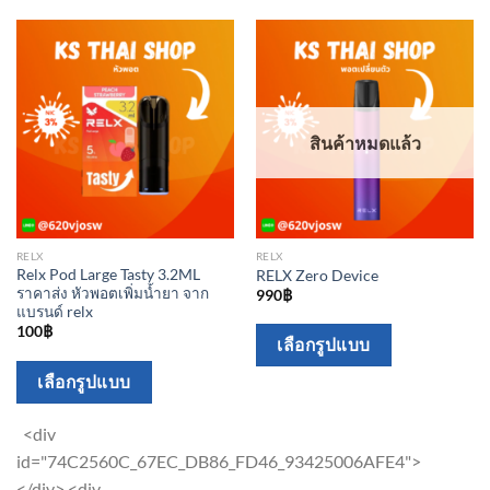
The
options
may
be
chosen
on
สินค้าหมดแล้ว
the
product
page
RELX
RELX
Relx Pod Large Tasty 3.2ML
RELX Zero Device
ราคาส่ง หัวพอตเพิ่มน้ำยา จาก
990
฿
แบรนด์ relx
100
฿
This
เลือกรูปแบบ
product
This
เลือกรูปแบบ
has
product
multiple
has
<div
variants.
multiple
id="74C2560C_67EC_DB86_FD46_93425006AFE4">
The
variants.
</div> <div