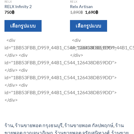
RELX
RELX
RELX Infinity 2
Relx Artisan
Original
Current
750
฿
1,890
฿
1,690
฿
price
price
was:
is:
This
This
1,890฿.
1,690฿.
เลือกรูปแบบ
เลือกรูปแบบ
product
product
has
has
<div
<div
multiple
multiple
id="1BB53FBB_D959_44B1_C544_126438DB59DD">
id="1BB53FBB_D959_44B1_
variants.
variants.
</div> <div
</div>
The
The
id="1BB53FBB_D959_44B1_C544_126438DB59DD">
options
options
</div> <div
may
may
id="1BB53FBB_D959_44B1_C544_126438DB59DD">
be
be
</div> <div
chosen
chosen
id="1BB53FBB_D959_44B1_C544_126438DB59DD">
on
on
</div>
the
the
product
product
page
page
ร้าน
,
ร้านขายพอต กรุงธนบุรี
,
ร้านขายพอต กัลปพฤกษ์
,
ร้าน
ขายพอต กาญจนาภิเษก
,
ร้านขายพอต จรัญสนิทวงศ์
,
ร้านขาย