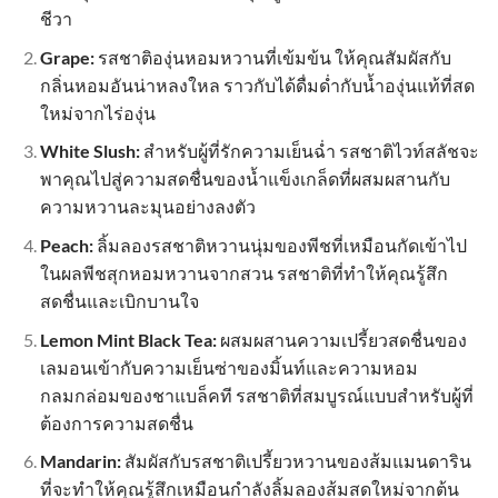
ชีวา
Grape:
รสชาติองุ่นหอมหวานที่เข้มข้น ให้คุณสัมผัสกับ
กลิ่นหอมอันน่าหลงใหล ราวกับได้ดื่มด่ำกับน้ำองุ่นแท้ที่สด
ใหม่จากไร่องุ่น
White Slush:
สำหรับผู้ที่รักความเย็นฉ่ำ รสชาติไวท์สลัชจะ
พาคุณไปสู่ความสดชื่นของน้ำแข็งเกล็ดที่ผสมผสานกับ
ความหวานละมุนอย่างลงตัว
Peach:
ลิ้มลองรสชาติหวานนุ่มของพีชที่เหมือนกัดเข้าไป
ในผลพีชสุกหอมหวานจากสวน รสชาติที่ทำให้คุณรู้สึก
สดชื่นและเบิกบานใจ
Lemon Mint Black Tea:
ผสมผสานความเปรี้ยวสดชื่นของ
เลมอนเข้ากับความเย็นซ่าของมิ้นท์และความหอม
กลมกล่อมของชาแบล็คที รสชาติที่สมบูรณ์แบบสำหรับผู้ที่
ต้องการความสดชื่น
Mandarin:
สัมผัสกับรสชาติเปรี้ยวหวานของส้มแมนดาริน
ที่จะทำให้คุณรู้สึกเหมือนกำลังลิ้มลองส้มสดใหม่จากต้น