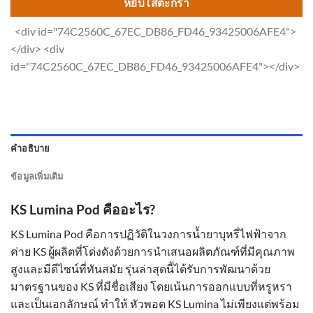
หยิบใส่ตะกร้า
<div id="74C2560C_67EC_DB86_FD46_93425006AFE4">
</div> <div
id="74C2560C_67EC_DB86_FD46_93425006AFE4"></div>
คำอธิบาย
ข้อมูลเพิ่มเติม
KS Lumina Pod คืออะไร?
KS Lumina Pod คือการปฏิวัติในวงการน้ำยาบุหรี่ไฟฟ้าจาก
ค่าย KS ผู้ผลิตที่โด่งดังด้วยการนำเสนอผลิตภัณฑ์ที่มีคุณภาพ
สูงและมีดีไซน์ที่ทันสมัย รุ่นล่าสุดนี้ได้รับการพัฒนาด้วย
มาตรฐานของ KS ที่มีชื่อเสียง โดยเน้นการออกแบบที่หรูหรา
และเป็นเอกลักษณ์ ทำให้ หัวพอต KS Lumina ไม่เพียงแต่พร้อม