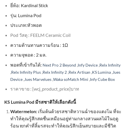
ยี่ห้อ: Kardinal Stick
รุ่น: Lumina Pod
ประเภท:หัวพอต
Pod วัสดุ : FEELM Ceramic Coil
ความต้านทานความร้อน : 1Ω
ความจุพอด : 2 มล.
พอดที่เข้ากันได้:
,
,
Next Pro 2 Beyond
Infy Device
Relx Infinity
,
,
,
,
,
Relx Infinity Plus
Relx Infinity 2
Relx Artisan
KS Lumina
Jues
,
,
,
Device
Jues Marvelues
Waka soMatch Mini
Infy Cube Box
ราคาขาย : [wcj_product_price]บาท
KS Lumina Pod มีรสชาติให้เลือกดังนี้
Watermelon:
เริ่มต้นด้วยรสชาติหวานฉ่ำของแตงโม ที่จะ
ทำให้คุณรู้สึกสดชื่นเหมือนอยู่ท่ามกลางสวนผลไม้ในฤดู
ร้อน ทุกคำที่ลิ้มรสจะทำให้คุณรู้สึกเย็นสบายและมีชีวิต