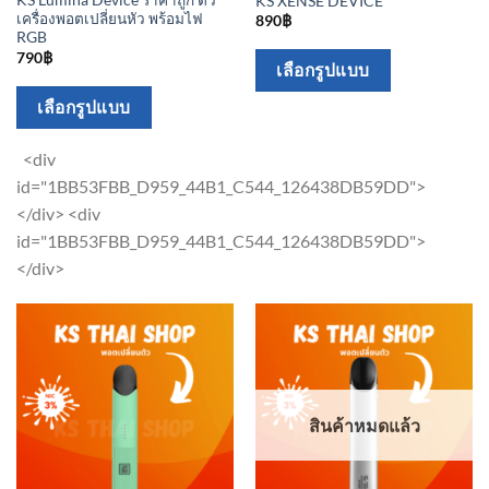
KS Lumina Device ราคาถูก ตัว
KS XENSE DEVICE
เครื่องพอตเปลี่ยนหัว พร้อมไฟ
890
฿
RGB
790
฿
This
เลือกรูปแบบ
product
This
เลือกรูปแบบ
has
product
multiple
has
<div
variants.
multiple
id="1BB53FBB_D959_44B1_C544_126438DB59DD">
The
variants.
</div> <div
options
The
id="1BB53FBB_D959_44B1_C544_126438DB59DD">
may
options
</div>
be
may
chosen
be
on
chosen
the
on
product
the
page
สินค้าหมดแล้ว
product
page