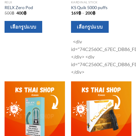
RELX
KARDINAL STICK
RELX Zero Pod
KS Quik 5000 puffs
Original
Current
500
฿
400
฿
169
฿
–
200
฿
price
price
was:
is:
This
This
500฿.
400฿.
เลือกรูปแบบ
เลือกรูปแบบ
product
product
has
has
<div
multiple
multiple
id="74C2560C_67EC_DB86_F
variants.
variants.
</div> <div
The
The
id="74C2560C_67EC_DB86_F
options
options
</div>
may
may
be
be
chosen
chosen
on
on
the
the
product
product
page
page