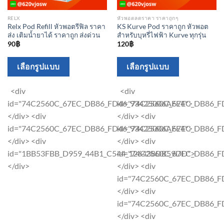
RELX
หัวพอตลดราคา ราคาถูกๆ
Relx Pod Refill หัวพอตรีฟิล ราคา
KS Kurve Pod ราคาถูก หัวพอต
ส่ง เติมน้ำยาได้ ราคาถูก ส่งด่วน
สำหรับบุหรี่ไฟฟ้า Kurve ทุกรุ่น
90
฿
120
฿
This
This
เลือกรูปแบบ
เลือกรูปแบบ
product
product
has
has
<div
<div
multiple
multiple
id="74C2560C_67EC_DB86_FD46_93425006AFE4">
id="74C2560C_67EC_DB86_F
variants.
variants.
</div> <div
</div> <div
The
The
id="74C2560C_67EC_DB86_FD46_93425006AFE4">
id="74C2560C_67EC_DB86_F
options
options
</div> <div
</div> <div
may
may
id="1BB53FBB_D959_44B1_C544_126438DB59DD">
id="74C2560C_67EC_DB86_F
be
be
</div>
</div> <div
chosen
chosen
id="74C2560C_67EC_DB86_F
on
on
</div> <div
the
the
id="74C2560C_67EC_DB86_F
product
product
</div> <div