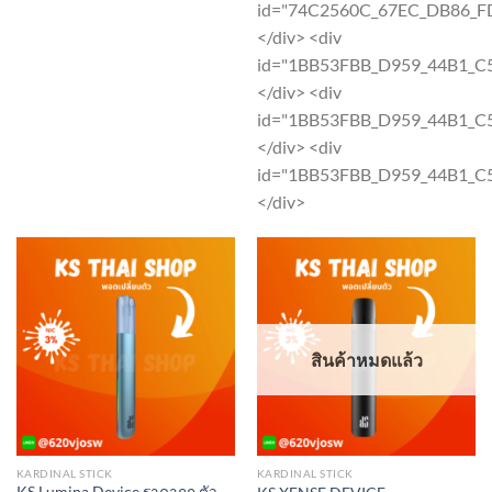
page
page
id="74C2560C_67EC_DB86_F
</div> <div
id="1BB53FBB_D959_44B1_
</div> <div
id="1BB53FBB_D959_44B1_
</div> <div
id="1BB53FBB_D959_44B1_
</div>
สินค้าหมดแล้ว
KARDINAL STICK
KARDINAL STICK