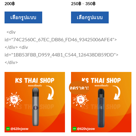
200
฿
250
฿
–
350
฿
This
This
เลือกรูปแบบ
เลือกรูปแบบ
product
product
has
has
<div
multiple
multiple
id="74C2560C_67EC_DB86_FD46_93425006AFE4">
variants.
variants.
</div> <div
The
The
id="1BB53FBB_D959_44B1_C544_126438DB59DD">
options
options
</div>
may
may
be
be
chosen
chosen
ลดราคา!
on
on
the
the
product
product
page
page