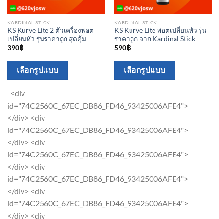
KARDINAL STICK
KARDINAL STICK
KS Kurve Lite 2 ตัวเครื่องพอต
KS Kurve Lite พอตเปลี่ยนหัว รุ่น
เปลี่ยนหัว รุ่นราคาถูก สุดคุ้ม
ราคาถูก จาก Kardinal Stick
390
฿
590
฿
This
This
เลือกรูปแบบ
เลือกรูปแบบ
product
product
has
has
<div
multiple
multiple
id="74C2560C_67EC_DB86_FD46_93425006AFE4">
variants.
variants.
</div> <div
The
The
id="74C2560C_67EC_DB86_FD46_93425006AFE4">
options
options
</div> <div
may
may
id="74C2560C_67EC_DB86_FD46_93425006AFE4">
be
be
</div> <div
chosen
chosen
id="74C2560C_67EC_DB86_FD46_93425006AFE4">
on
on
</div> <div
the
the
id="74C2560C_67EC_DB86_FD46_93425006AFE4">
product
product
</div> <div