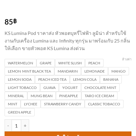
85
฿
KS Lumina Pod ราคาส่ง หัวพอตบุหรี่ไฟฟ้า ลูมิน่า สำหรับใช้
งานกับเครื่อง Lumina และ Infinity ทุกรุ่น มาพร้อมกับ 25 กลิ่น
ให้เลือก ขายหัวพอต KS Lumina ส่งด่วน
ล้างค่า
WATERMELON
GRAPE
WHITE SLUSH
PEACH
LEMON MINT BLACK TEA
MANDARIN
LEMONADE
MANGO
LEMON SODA
PEACH ICED TEA
LEMON COLA
BANANA
LIGHT TOBACCO
GUAVA
YOGURT
CHOCOLATE MINT
MINERAL
MUNG BEAN
PINEAPPLE
TARO ICE CREAM
MINT
LYCHEE
STRAWBERRY CANDY
CLASSIC TOBACCO
GREEN APPLE
จำนวน KS Lumina Pod ราคาส่ง หัวพอตบุหรี่ไฟฟ้า ลูมิน่า ส่งด่วน ชิ้น