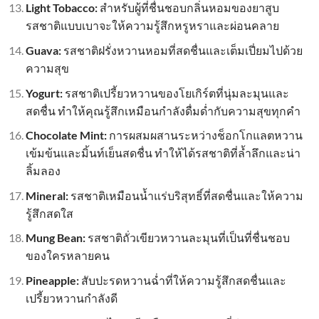
Light Tobacco:
สำหรับผู้ที่ชื่นชอบกลิ่นหอมของยาสูบ
รสชาติแบบเบาจะให้ความรู้สึกหรูหราและผ่อนคลาย
Guava:
รสชาติฝรั่งหวานหอมที่สดชื่นและเต็มเปี่ยมไปด้วย
ความสุข
Yogurt:
รสชาติเปรี้ยวหวานของโยเกิร์ตที่นุ่มละมุนและ
สดชื่น ทำให้คุณรู้สึกเหมือนกำลังดื่มด่ำกับความสุขทุกคำ
Chocolate Mint:
การผสมผสานระหว่างช็อกโกแลตหวาน
เข้มข้นและมิ้นท์เย็นสดชื่น ทำให้ได้รสชาติที่ล้ำลึกและน่า
ลิ้มลอง
Mineral:
รสชาติเหมือนน้ำแร่บริสุทธิ์ที่สดชื่นและให้ความ
รู้สึกสดใส
Mung Bean:
รสชาติถั่วเขียวหวานละมุนที่เป็นที่ชื่นชอบ
ของใครหลายคน
Pineapple:
สับปะรดหวานฉ่ำที่ให้ความรู้สึกสดชื่นและ
เปรี้ยวหวานกำลังดี