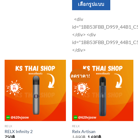
This
เลือกรูปแบบ
has
product
multiple
has
<div
variants.
multiple
id="1BB53FBB_D959_44B1_
The
variants.
</div> <div
options
The
id="1BB53FBB_D959_44B1_
may
options
</div>
be
may
chosen
be
on
chosen
ลดราคา!
the
on
product
the
page
product
page
RELX
RELX
RELX Infinity 2
Relx Artisan
Original
Current
750
฿
1,890
฿
1,690
฿