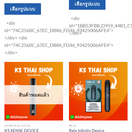
This
เลือกรูปแบบ
This
เลือกรูปแบบ
product
product
has
<div
has
<div
multiple
id="1BB53FBB_D959_44B1_
multiple
id="74C2560C_67EC_DB86_FD46_93425006AFE4">
variants.
</div>
variants.
</div> <div
The
The
id="74C2560C_67EC_DB86_FD46_93425006AFE4">
options
options
</div>
may
may
be
be
chosen
chosen
on
on
the
the
product
สินค้าหมดแล้ว
product
page
page
KARDINAL STICK
RELX
KS XENSE DEVICE
Relx Infinity Device