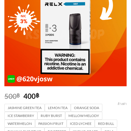
Original
Current
500
400
฿
฿
price
price
ล้างค่า
JASMINE GREEN TEA
was:
is:
LEMON TEA
ORANGE SODA
500฿.
400฿.
ICE STAWBERRY
RUBY BURST
MELLOW MELODY
WATERMELON
PASSION FRUIT
ICED LYCHEE
RED BULL