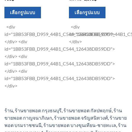
price
price
was:
is:
This
This
1,890฿.
1,690฿.
เลือกรูปแบบ
เลือกรูปแบบ
product
product
has
has
<div
<div
multiple
multiple
id="1BB53FBB_D959_44B1_C544_126438DB59DD">
id="1BB53FBB_D959_44B1_
variants.
variants.
</div> <div
</div>
The
The
id="1BB53FBB_D959_44B1_C544_126438DB59DD">
options
options
</div> <div
may
may
id="1BB53FBB_D959_44B1_C544_126438DB59DD">
be
be
</div> <div
chosen
chosen
id="1BB53FBB_D959_44B1_C544_126438DB59DD">
on
on
</div>
the
the
product
product
page
page
ร้าน
,
ร้านขายพอต กรุงธนบุรี
,
ร้านขายพอต กัลปพฤกษ์
,
ร้าน
ขายพอต กาญจนาภิเษก
,
ร้านขายพอต จรัญสนิทวงศ์
,
ร้านขาย
พอต บรมราชชนนี
,
ร้านขายพอต บางขุนเทียน-ชายทะเล
,
ร้าน