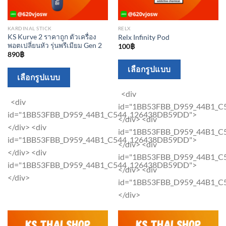
KARDINAL STICK
RELX
KS Kurve 2 ราคาถูก ตัวเครื่อง
Relx Infinity Pod
พอตเปลี่ยนหัว รุ่นพรีเมียม Gen 2
100
฿
890
฿
This
เลือกรูปแบบ
This
เลือกรูปแบบ
product
product
has
<div
has
<div
multiple
id="1BB53FBB_D959_44B1_
multiple
id="1BB53FBB_D959_44B1_C544_126438DB59DD">
variants.
</div> <div
variants.
</div> <div
The
id="1BB53FBB_D959_44B1_
The
id="1BB53FBB_D959_44B1_C544_126438DB59DD">
options
</div> <div
options
</div> <div
may
id="1BB53FBB_D959_44B1_
may
id="1BB53FBB_D959_44B1_C544_126438DB59DD">
be
</div> <div
be
</div>
chosen
id="1BB53FBB_D959_44B1_
chosen
on
</div>
on
the
the
product
product