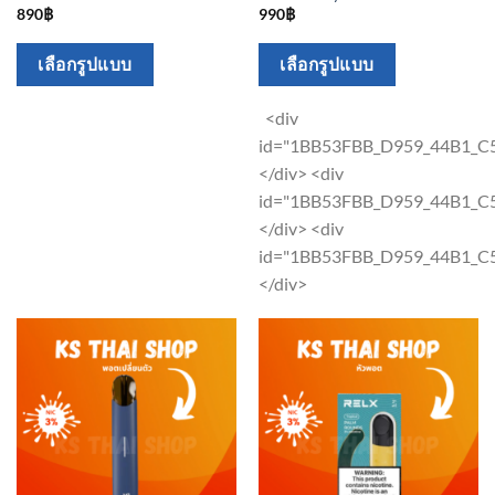
890
฿
990
฿
This
This
เลือกรูปแบบ
เลือกรูปแบบ
product
product
has
has
<div
multiple
multiple
id="1BB53FBB_D959_44B1_
variants.
variants.
</div> <div
The
The
id="1BB53FBB_D959_44B1_
options
options
</div> <div
may
may
id="1BB53FBB_D959_44B1_
be
be
</div>
chosen
chosen
on
on
the
the
product
product
page
page