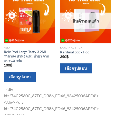
page
page
สินค้าหมดแล้ว
RELX
KARDINAL STICK
Relx Pod Large Tasty 3.2ML
Kardinal Stick Pod
ราคาส่ง หัวพอตเพิ่มน้ำยา จาก
350
฿
แบรนด์ relx
100
฿
This
เลือกรูปแบบ
product
This
เลือกรูปแบบ
has
product
multiple
has
<div
variants.
multiple
id="74C2560C_67EC_DB86_FD46_93425006AFE4">
The
variants.
</div> <div
options
The
id="74C2560C_67EC_DB86_FD46_93425006AFE4">
may
options
</div> <div