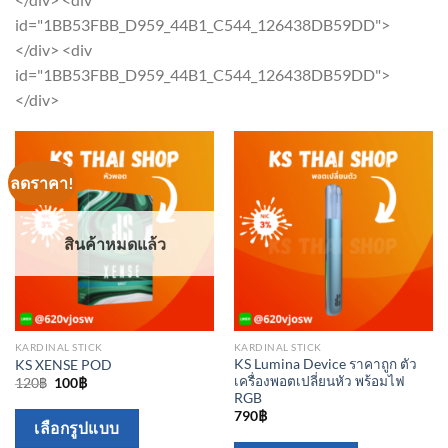
be
may
id="1BB53FBB_D959_44B1_C544_126438DB59DD">
chosen
be
</div> <div
on
chosen
id="1BB53FBB_D959_44B1_C544_126438DB59DD">
the
on
</div>
product
the
page
product
page
ลดราคา!
สินค้าหมดแล้ว
KARDINAL STICK
KARDINAL STICK
KS Lumina Device ราคาถูก ตัว
KS XENSE POD
เครื่องพอตเปลี่ยนหัว พร้อมไฟ
Original
Current
120
฿
100
฿
price
price
RGB
was:
is:
790
฿
This
120฿.
100฿.
เลือกรูปแบบ
product