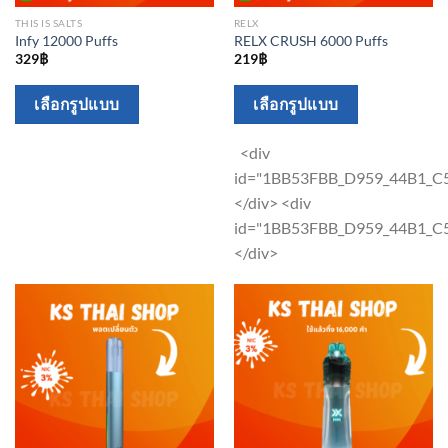
THIS IS SALTS
RELX
Infy 12000 Puffs
RELX CRUSH 6000 Puffs
329
฿
219
฿
This
This
เลือกรูปแบบ
เลือกรูปแบบ
product
product
has
has
<div
multiple
multiple
id="1BB53FBB_D959_44B1_
variants.
variants.
</div> <div
The
The
id="1BB53FBB_D959_44B1_
options
options
</div>
may
may
be
be
chosen
chosen
on
on
the
the
product
product
page
page