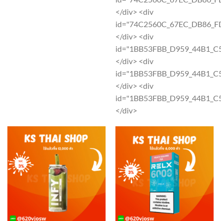
the
product
</div> <div
product
page
id="74C2560C_67EC_DB86_F
page
</div> <div
id="1BB53FBB_D959_44B1_
</div> <div
id="1BB53FBB_D959_44B1_
</div> <div
id="1BB53FBB_D959_44B1_
</div>