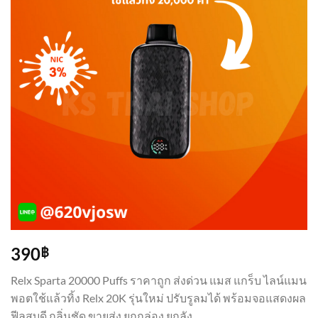
390
฿
Relx Sparta 20000 Puffs ราคาถูก ส่งด่วน แมส แกร็บ ไลน์แมน
พอตใช้แล้วทิ้ง Relx 20K รุ่นใหม่ ปรับรูลมได้ พร้อมจอแสดงผล
ฟีลสูบดี กลิ่นชัด ขายส่ง ยกกล่อง ยกลัง