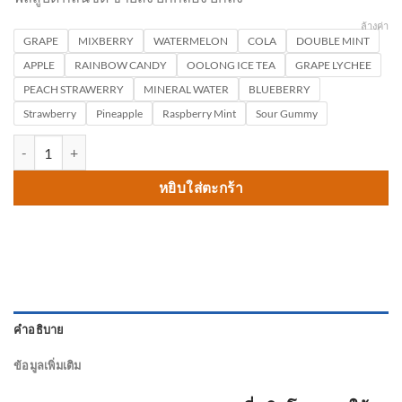
ล้างค่า
GRAPE
MIXBERRY
WATERMELON
COLA
DOUBLE MINT
APPLE
RAINBOW CANDY
OOLONG ICE TEA
GRAPE LYCHEE
PEACH STRAWERRY
MINERAL WATER
BLUEBERRY
Strawberry
Pineapple
Raspberry Mint
Sour Gummy
จำนวน Relx Sparta 20000 Puffs ราคาถูก ส่งด่วน พอตใช้แล้วทิ้ง Relx 20
หยิบใส่ตะกร้า
คำอธิบาย
ข้อมูลเพิ่มเติม