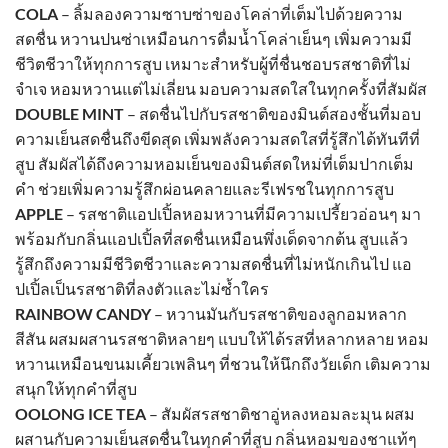
COLA
– ลิ้มลองความซาบซ่าของโคล่าที่เต็มไปด้วยความ
สดชื่น หวานปนซ่าเหมือนการดื่มน้ำโคล่าเย็นๆ เพิ่มความมี
ชีวิตชีวาให้ทุกการสูบ เหมาะสำหรับผู้ที่ชื่นชอบรสชาติที่ไม่
จำเจ หอมหวานแต่ไม่เลี่ยน มอบความสดใสในทุกครั้งที่สัมผัส
DOUBLE MINT
– สดชื่นไปกับรสชาติของมินต์สองชั้นที่มอบ
ความเย็นสดชื่นถึงขีดสุด เพิ่มพลังความสดใสที่รู้สึกได้ทันทีที่
สูบ สัมผัสได้ถึงความหอมเย็นของมินต์สดใหม่ที่เต็มปากเต็ม
คำ ช่วยเพิ่มความรู้สึกผ่อนคลายและรีเฟรชในทุกการสูบ
APPLE
– รสชาติแอปเปิ้ลหอมหวานที่มีความเปรี้ยวอ่อนๆ มา
พร้อมกับกลิ่นแอปเปิ้ลที่สดชื่นเหมือนพึ่งเด็ดจากต้น สูบแล้ว
รู้สึกถึงความมีชีวิตชีวาและความสดชื่นที่ไม่หนักเกินไป แอ
ปเปิ้ลเป็นรสชาติที่ลงตัวและไม่ซ้ำใคร
RAINBOW CANDY
– หวานมันกับรสชาติของลูกอมหลาก
สีสัน ผสมผสานรสชาติหลายๆ แบบให้ได้รสที่หลากหลาย หอม
หวานเหมือนขนมเคี้ยวเพลินๆ ที่ชวนให้นึกถึงวัยเด็ก เติมความ
สนุกให้ทุกคำที่สูบ
OOLONG ICE TEA
– สัมผัสรสชาติชาอู่หลงหอมละมุน ผสม
ผสานกับความเย็นสดชื่นในทุกคำที่สูบ กลิ่นหอมของชาแท้ๆ