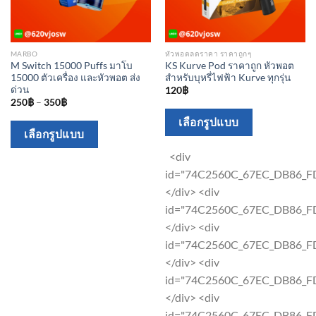
MARBO
หัวพอตลดราคา ราคาถูกๆ
M Switch 15000 Puffs มาโบ
KS Kurve Pod ราคาถูก หัวพอต
15000 ตัวเครื่อง และหัวพอต ส่ง
สำหรับบุหรี่ไฟฟ้า Kurve ทุกรุ่น
ด่วน
120
฿
250
฿
–
350
฿
This
เลือกรูปแบบ
This
เลือกรูปแบบ
product
product
has
<div
has
multiple
id="74C2560C_67EC_DB86_F
multiple
variants.
</div> <div
variants.
The
id="74C2560C_67EC_DB86_F
The
options
</div> <div
options
may
id="74C2560C_67EC_DB86_F
may
be
</div> <div
be
chosen
id="74C2560C_67EC_DB86_F
chosen
on
</div> <div
on
the
id="74C2560C_67EC_DB86_F