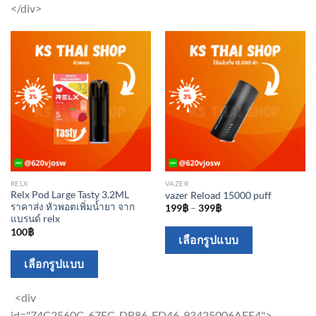
on
on
</div>
the
the
product
product
page
page
RELX
VAZER
Relx Pod Large Tasty 3.2ML
vazer Reload 15000 puff
ราคาส่ง หัวพอตเพิ่มน้ำยา จาก
199
฿
–
399
฿
แบรนด์ relx
100
฿
This
เลือกรูปแบบ
product
This
เลือกรูปแบบ
has
product
multiple
has
<div
variants.
multiple
id="74C2560C_67EC_DB86_FD46_93425006AFE4">