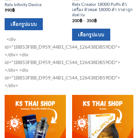
Relx Creator 18000 Puffs ตัว
Relx Infinity Device
เครื่อง หัวพอต 18000 คำ ราคาถูก
990
฿
ส่งด่วน
200
฿
–
350
฿
This
เลือกรูปแบบ
product
This
เลือกรูปแบบ
has
<div
product
multiple
id="1BB53FBB_D959_44B1_C544_126438DB59DD">
has
variants.
</div> <div
multiple
The
id="1BB53FBB_D959_44B1_C544_126438DB59DD">
variants.
options
</div> <div
The
may
id="1BB53FBB_D959_44B1_C544_126438DB59DD">
options
be
</div>
may
chosen
be
on
chosen
the
on
product
the
page
product
page