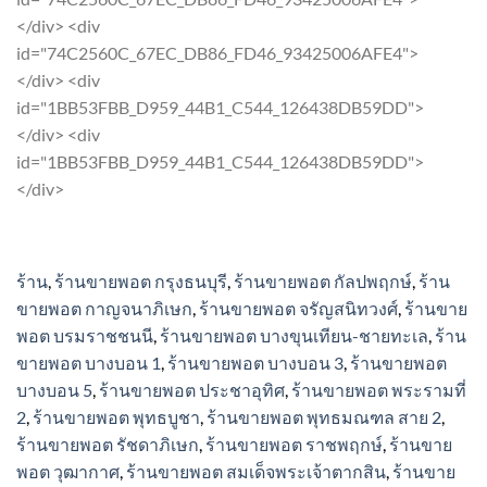
The
variants.
</div> <div
options
The
id="74C2560C_67EC_DB86_FD46_93425006AFE4">
may
options
</div> <div
be
may
id="1BB53FBB_D959_44B1_C544_126438DB59DD">
chosen
be
</div> <div
on
chosen
id="1BB53FBB_D959_44B1_C544_126438DB59DD">
the
on
</div>
product
the
page
product
page
ร้าน
,
ร้านขายพอต กรุงธนบุรี
,
ร้านขายพอต กัลปพฤกษ์
,
ร้าน
ขายพอต กาญจนาภิเษก
,
ร้านขายพอต จรัญสนิทวงศ์
,
ร้านขาย
พอต บรมราชชนนี
,
ร้านขายพอต บางขุนเทียน-ชายทะเล
,
ร้าน
ขายพอต บางบอน 1
,
ร้านขายพอต บางบอน 3
,
ร้านขายพอต
บางบอน 5
,
ร้านขายพอต ประชาอุทิศ
,
ร้านขายพอต พระรามที่
2
,
ร้านขายพอต พุทธบูชา
,
ร้านขายพอต พุทธมณฑล สาย 2
,
ร้านขายพอต รัชดาภิเษก
,
ร้านขายพอต ราชพฤกษ์
,
ร้านขาย
พอต วุฒากาศ
,
ร้านขายพอต สมเด็จพระเจ้าตากสิน
,
ร้านขาย