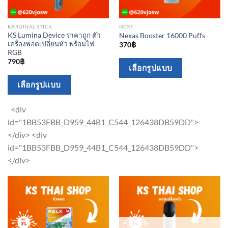
KARDINAL STICK
NEXT
KS Lumina Device ราคาถูก ตัว
Nexas Booster 16000 Puffs
เครื่องพอตเปลี่ยนหัว พร้อมไฟ
370
฿
RGB
790
฿
This
เลือกรูปแบบ
product
This
เลือกรูปแบบ
has
product
multiple
has
<div
variants.
multiple
id="1BB53FBB_D959_44B1_C544_126438DB59DD">
The
variants.
</div> <div
options
The
id="1BB53FBB_D959_44B1_C544_126438DB59DD">
may
options
</div>
be
may
chosen
be
on
chosen
the
on
product
the