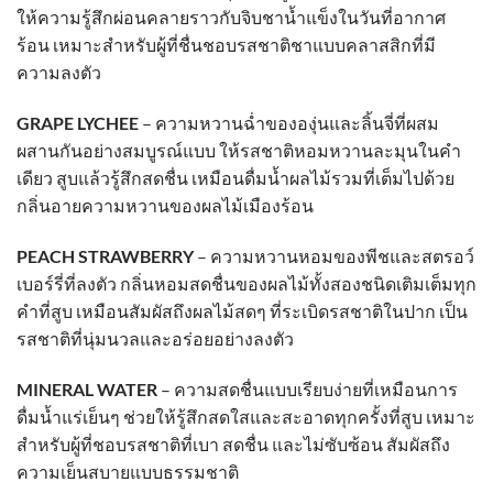
ให้ความรู้สึกผ่อนคลายราวกับจิบชาน้ำแข็งในวันที่อากาศ
ร้อน เหมาะสำหรับผู้ที่ชื่นชอบรสชาติชาแบบคลาสสิกที่มี
ความลงตัว
GRAPE LYCHEE
– ความหวานฉ่ำขององุ่นและลิ้นจี่ที่ผสม
ผสานกันอย่างสมบูรณ์แบบ ให้รสชาติหอมหวานละมุนในคำ
เดียว สูบแล้วรู้สึกสดชื่น เหมือนดื่มน้ำผลไม้รวมที่เต็มไปด้วย
กลิ่นอายความหวานของผลไม้เมืองร้อน
PEACH STRAWBERRY
– ความหวานหอมของพีชและสตรอว์
เบอร์รี่ที่ลงตัว กลิ่นหอมสดชื่นของผลไม้ทั้งสองชนิดเติมเต็มทุก
คำที่สูบ เหมือนสัมผัสถึงผลไม้สดๆ ที่ระเบิดรสชาติในปาก เป็น
รสชาติที่นุ่มนวลและอร่อยอย่างลงตัว
MINERAL WATER
– ความสดชื่นแบบเรียบง่ายที่เหมือนการ
ดื่มน้ำแร่เย็นๆ ช่วยให้รู้สึกสดใสและสะอาดทุกครั้งที่สูบ เหมาะ
สำหรับผู้ที่ชอบรสชาติที่เบา สดชื่น และไม่ซับซ้อน สัมผัสถึง
ความเย็นสบายแบบธรรมชาติ