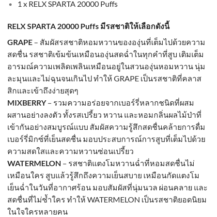
1 x RELX SPARTA 20000 Puffs
RELX SPARTA 20000 Puffs มีรสชาติให้เลือกดังนี้
GRAPE
– สัมผัสรสชาติหอมหวานขององุ่นที่เต็มไปด้วยความ
สดชื่น รสชาติเข้มข้นเหมือนองุ่นสดฉ่ำในทุกคำที่สูบ เติมเต็ม
อารมณ์ความเพลิดเพลินเหมือนอยู่ในสวนองุ่นหอมหวาน นุ่ม
ละมุนและไม่ฉุนจนเกินไป ทำให้ GRAPE เป็นรสชาติที่คลาส
สิกและเข้าถึงง่ายสุดๆ
MIXBERRY
– รวมความอร่อยจากเบอร์รี่หลากชนิดที่ผสม
ผสานอย่างลงตัว ทั้งรสเปรี้ยว หวาน และหอมกลิ่นผลไม้ป่าที่
เข้ากันอย่างสมบูรณ์แบบ สัมผัสความรู้สึกสดชื่นคล้ายการดื่ม
เบอร์รี่มิกซ์ที่เย็นสดชื่น มอบประสบการณ์การสูบที่เต็มไปด้วย
ความสดใสและความหวานซ่อนเปรี้ยว
WATERMELON
– รสชาติแตงโมหวานฉ่ำที่หอมสดชื่นไม่
เหมือนใคร สูบแล้วรู้สึกถึงความเย็นสบาย เหมือนกัดแตงโม
เย็นฉ่ำในวันที่อากาศร้อน มอบสัมผัสที่นุ่มนวล ผ่อนคลาย และ
สดชื่นที่ไม่ซ้ำใคร ทำให้ WATERMELON เป็นรสชาติยอดนิยม
ในใจใครหลายคน