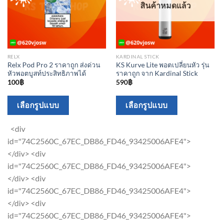
page
สินค้าหมดแล้ว
product
page
RELX
KARDINAL STICK
Relx Pod Pro 2 ราคาถูก ส่งด่วน
KS Kurve Lite พอตเปลี่ยนหัว รุ่น
หัวพอตบูสท์ประสิทธิภาพได้
ราคาถูก จาก Kardinal Stick
100
฿
590
฿
This
This
เลือกรูปแบบ
เลือกรูปแบบ
product
product
has
has
<div
multiple
multiple
id="74C2560C_67EC_DB86_FD46_93425006AFE4">
variants.
variants.
</div> <div
The
The
id="74C2560C_67EC_DB86_FD46_93425006AFE4">
options
options
</div> <div
may
may
id="74C2560C_67EC_DB86_FD46_93425006AFE4">
be
be
</div> <div
chosen
chosen
id="74C2560C_67EC_DB86_FD46_93425006AFE4">