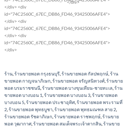
variants.
</div>
variants.
</div> <div
The
The
id="74C2560C_67EC_DB86_FD46_93425006AFE4">
options
options
</div> <div
may
may
id="74C2560C_67EC_DB86_FD46_93425006AFE4">
be
be
</div> <div
chosen
chosen
id="74C2560C_67EC_DB86_FD46_93425006AFE4">
on
on
</div>
the
the
product
product
page
page
ร้าน
,
ร้านขายพอต กรุงธนบุรี
,
ร้านขายพอต กัลปพฤกษ์
,
ร้าน
ขายพอต กาญจนาภิเษก
,
ร้านขายพอต จรัญสนิทวงศ์
,
ร้านขาย
พอต บรมราชชนนี
,
ร้านขายพอต บางขุนเทียน-ชายทะเล
,
ร้าน
ขายพอต บางบอน 1
,
ร้านขายพอต บางบอน 3
,
ร้านขายพอต
บางบอน 5
,
ร้านขายพอต ประชาอุทิศ
,
ร้านขายพอต พระรามที่
2
,
ร้านขายพอต พุทธบูชา
,
ร้านขายพอต พุทธมณฑล สาย 2
,
ร้านขายพอต รัชดาภิเษก
,
ร้านขายพอต ราชพฤกษ์
,
ร้านขาย
พอต วุฒากาศ
,
ร้านขายพอต สมเด็จพระเจ้าตากสิน
,
ร้านขาย