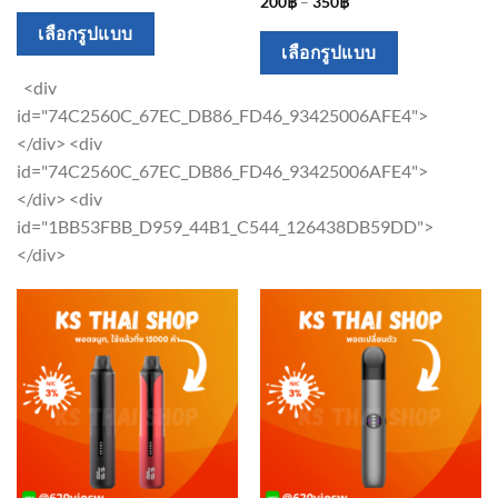
200
฿
–
350
฿
This
เลือกรูปแบบ
This
product
เลือกรูปแบบ
product
has
<div
has
multiple
id="74C2560C_67EC_DB86_FD46_93425006AFE4">
multiple
variants.
</div> <div
variants.
The
id="74C2560C_67EC_DB86_FD46_93425006AFE4">
The
options
</div> <div
options
may
id="1BB53FBB_D959_44B1_C544_126438DB59DD">
may
be
</div>
be
chosen
chosen
on
on
the
the
product
product
page
page