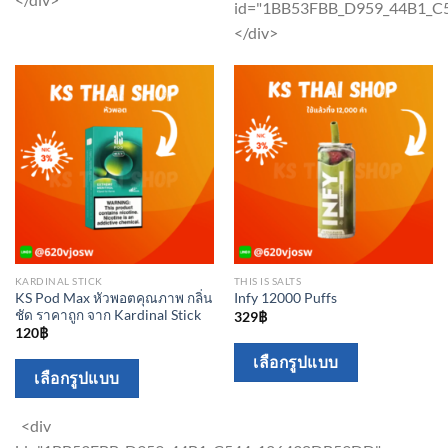
may
id="1BB53FBB_D959_44B1_
may
be
</div>
be
chosen
chosen
on
on
the
the
product
product
page
page
KARDINAL STICK
THIS IS SALTS
KS Pod Max หัวพอตคุณภาพ กลิ่น
Infy 12000 Puffs
ชัด ราคาถูก จาก Kardinal Stick
329
฿
120
฿
This
เลือกรูปแบบ
This
เลือกรูปแบบ
product
product
has
has
<div
multiple
multiple