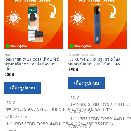
chosen
chosen
on
on
the
the
product
product
page
page
RELX
KARDINAL STICK
Relx Infinity 2 Pods (แพ็ค 2 หัว)
KS Kurve 2 ราคาถูก ตัวเครื่อง
หัวพอตรีแร็ค ราคาส่ง มีครบทุก
พอตเปลี่ยนหัว รุ่นพรีเมียม Gen 2
กลิ่น
890
฿
200
฿
This
เลือกรูปแบบ
This
เลือกรูปแบบ
product
product
has
<div
has
<div
multiple
id="1BB53FBB_D959_44B1_
multiple
id="74C2560C_67EC_DB86_FD46_93425006AFE4">
variants.
</div> <div
variants.
</div> <div
The
id="1BB53FBB_D959_44B1_
The
id="1BB53FBB_D959_44B1_C544_126438DB59DD">
options
</div> <div
options
</div>