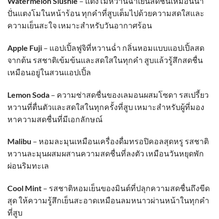
Watermelon Slushie
– แตงโมหวานฉ่ำเย็นสดชื่นเหมือนน้ำ
ปั่นแตงโมในหน้าร้อน ทุกคำที่สูบเต็มไปด้วยความสดใสและ
ความเย็นสะใจ เหมาะสำหรับวันอากาศร้อน
Apple Fuji
– แอปเปิ้ลฟูจิที่หวานฉ่ำ กลิ่นหอมแบบแอปเปิ้ลสด
จากต้น รสชาติเข้มข้นและสดใสในทุกคำ สูบแล้วรู้สึกสดชื่น
เหมือนอยู่ในสวนแอปเปิ้ล
Lemon Soda
– ความซ่าสดชื่นของเลมอนผสมโซดา รสเปรี้ยว
หวานที่ตื่นตัวและสดใสในทุกครั้งที่สูบ เหมาะสำหรับผู้ที่มอง
หาความสดชื่นที่มีเอกลักษณ์
Malibu
– หอมละมุนเหมือนเครื่องดื่มทรอปิคอลสุดหรู รสชาติ
หวานละมุนผสมผสานความสดชื่นที่ลงตัว เหมือนวันหยุดพัก
ผ่อนริมทะเล
Cool Mint
– รสชาติหอมเย็นของมินต์ที่ปลุกความสดชื่นถึงขีด
สุด ให้ความรู้สึกเย็นสะอาดเหมือนลมหนาวผ่านหน้าในทุกคำ
ที่สูบ