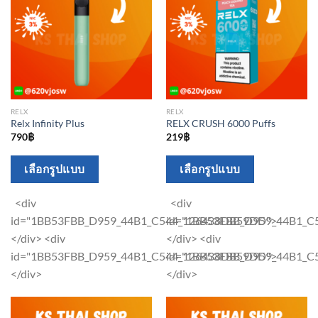
page
RELX
RELX
Relx Infinity Plus
RELX CRUSH 6000 Puffs
790
฿
219
฿
This
This
เลือกรูปแบบ
เลือกรูปแบบ
product
product
has
has
<div
<div
multiple
multiple
id="1BB53FBB_D959_44B1_C544_126438DB59DD">
id="1BB53FBB_D959_44B1_
variants.
variants.
</div> <div
</div> <div
The
The
id="1BB53FBB_D959_44B1_C544_126438DB59DD">
id="1BB53FBB_D959_44B1_
options
options
</div>
</div>
may
may
be
be