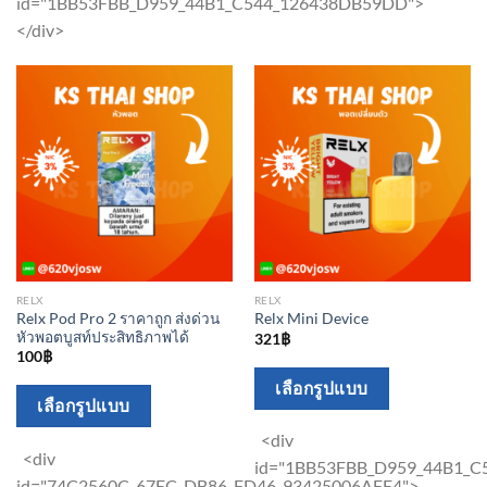
id="1BB53FBB_D959_44B1_C544_126438DB59DD">
variants.
variants.
</div>
The
The
options
options
may
may
be
be
chosen
chosen
on
on
the
the
product
product
page
page
RELX
RELX
Relx Pod Pro 2 ราคาถูก ส่งด่วน
Relx Mini Device
หัวพอตบูสท์ประสิทธิภาพได้
321
฿
100
฿
This
เลือกรูปแบบ
This
เลือกรูปแบบ
product
product
has
<div
has
<div
multiple
id="1BB53FBB_D959_44B1_
multiple
id="74C2560C_67EC_DB86_FD46_93425006AFE4">