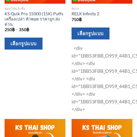
พอตใช้แล้วทิ้ง
RELX
KS Quik Pro 15000 (15K) Puffs
RELX Infinity 2
เครื่องเปล่า หัวพอต ราคาถูก ส่ง
750
฿
ด่วน
250
฿
–
350
฿
This
เลือกรูปแบบ
product
This
เลือกรูปแบบ
has
<div
product
multiple
id="1BB53FBB_D959_44B1_
has
variants.
</div> <div
multiple
The
id="1BB53FBB_D959_44B1_
variants.
options
</div> <div
The
may
id="1BB53FBB_D959_44B1_
options
be
</div> <div
may
chosen
id="1BB53FBB_D959_44B1_
be
on
</div>
chosen
the
on
product
the
page
product