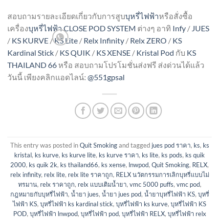
สอบถามรายละเอียดเกี่ยวกับการสูบ
บุหรี่ไฟฟ้า
หรือสั่งซื้อ
เครื่อง
บุหรี่ไฟฟ้า
CLOSE POD SYSTEM
ต่างๆ อาทิ
Infy
/
JUES
/
KS KURVE
/
KS Lite
/
Relx Infinity
/
Relx ZERO
/
KS
Kardinal Stick
/
KS QUIK
/
KS XENSE
/
Kristal Pod
กับ
KS
THAILAND 66
หรือ สอบถามโปรโมชั่นส่งฟรี ส่งด่วนได้แล้ว
วันนี้ เพียงคลิกแอดไลน์:
@551gpsal
This entry was posted in
Quit Smoking
and tagged
jues pod ราคา
,
ks
,
ks
kristal
,
ks kurve
,
ks kurve lite
,
ks kurve ราคา
,
ks lite
,
ks pods
,
ks quik
2000
,
ks quik 2k
,
ks thailand66
,
ks xense
,
lnwpod
,
Quit Smoking
,
RELX
,
relx infinity
,
relx lite
,
relx lite ราคาถูก
,
RELX นวัตกรรมการเลิกบุหรี่แบบไม่
ทรมาน
,
relx ราคาถูก
,
relx แบบเติมน้ำยา
,
vmc 5000 puffs
,
vmc pod
,
กฎหมายกับบุหรี่ไฟฟ้า
,
น้ำยา jues
,
น้ำยา jues pod
,
น้ำยาบุหรี่ไฟฟ้า KS
,
บุหรี่
ไฟฟ้า KS
,
บุหรี่ไฟฟ้า ks kardinal stick
,
บุหรี่ไฟฟ้า ks kurve
,
บุหรี่ไฟฟ้า KS
POD
,
บุหรี่ไฟฟ้า lnwpod
,
บุหรี่ไฟฟ้า pod
,
บุหรี่ไฟฟ้า RELX
,
บุหรี่ไฟฟ้า relx