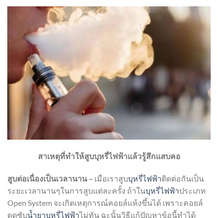
สาเหตุที่ทำให้สูบบุหรี่ไฟฟ้าแล้วรู้สึกแสบคอ
สูบต่อเนื่องเป็นเวลานาน –
เมื่อเราสูบ
บุหรี่ไฟฟ้า
ติดต่อกันเป็น
ระยะเวลานานๆในการสูบแต่ละครั้ง ถ้าใน
บุหรี่ไฟฟ้า
ประเภท
Open System จะเกิดเหตุการณ์คอยล์แห้งขึ้นได้ เพราะคอยล์
ดูดซับ
น้ำยาบุหรี่ไฟฟ้า
ไม่ทัน ฉะนั้นวิธีแก้ปัญหาข้อนี้ทำได้