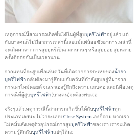
เหตุการณ์นี้สามารถเกิดขึ้นได้ในผู้ที่สูบ
บุหรี่ไฟฟ้า
อยู่แล้ว แต่
กับบางคนก็ไม่มีอาการเหล่านี้เลยแม้แต่น้อย ซึ่งอาการเหล่านี้
จะเกิดมาจากการสูบบุหรี่เป็นเวลานานๆ หรือสูบบ่อย สูบหลาย
ครั้งติดต่อกันเป็นเวลานาน
จากแทนที่จะสูบเพื่อเล่นควันที่เกิดจากการระเหยของ
น้ำยา
บุหรี่ไฟฟ้า
กลับต้องมารู้สึกแย่กับควันที่กำลังสูบอยู่ที่มาจาก
การเผาไหม้คอยล์ จนเราเองรู้สึกถึงความแสบคอ และนี่คือเหตุ
การณืที่ผู้สูบ
บุหรี่ไฟฟ้า
(บางคน)จะต้องพบเจอ
จริงๆแล้วเหตุการณืนี้สามารถเกิดขึ้นได้กับ
บุหรี่ไฟฟ้า
ทุก
ประเภทเลยนะ ไม่ว่าจะแบบ
Close System
เองก็ตาม หากเรา
ไม่หมั่นสังเหตุตัวอุปกรณ์การสูบ
บุหรี่ไฟฟ้า
ของเรา เราจะเกิด
ความรู้สึกกับ
บุหรี่ไฟฟ้า
แย่ๆได้นะ