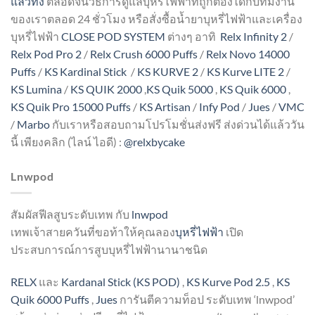
แล้วทิ้ง
ตลอดจนวิธีการดูแลบุหรี่ไฟฟ้าที่ถูกต้องได้กับทีมงาน
ของเราตลอด 24 ชั่วโมง หรือสั่งซื้อน้ำยาบุหรี่ไฟฟ้าและเครื่อง
บุหรี่ไฟฟ้า
CLOSE POD SYSTEM
ต่างๆ อาทิ
Relx Infinity 2
/
Relx Pod Pro 2
/
Relx Crush 6000 Puffs
/
Relx Novo 14000
Puffs
/
KS Kardinal Stick
/
KS KURVE 2
/
KS Kurve LITE 2
/
KS Lumina
/
KS QUIK 2000
,
KS Quik 5000
,
KS Quik 6000
,
KS Quik Pro 15000 Puffs
/
KS Artisan
/
Infy Pod
/
Jues
/
VMC
/
Marbo
กับเราหรือสอบถามโปรโมชั่นส่งฟรี ส่งด่วนได้แล้ววัน
นี้ เพียงคลิก (ไลน์ ไอดี) :
@relxbycake
Lnwpod
สัมผัสฟีลสูบระดับเทพ กับ
lnwpod
เทพเจ้าสายควันที่ขอท้าให้คุณลอง
บุหรี่ไฟฟ้า
เปิด
ประสบการณ์การสูบบุหรี่ไฟฟ้านานาชนิด
RELX
และ
Kardanal Stick (KS POD)
,
KS Kurve Pod 2.5
,
KS
Quik 6000 Puffs
,
Jues
การันตีความท็อป ระดับเทพ
‘lnwpod’