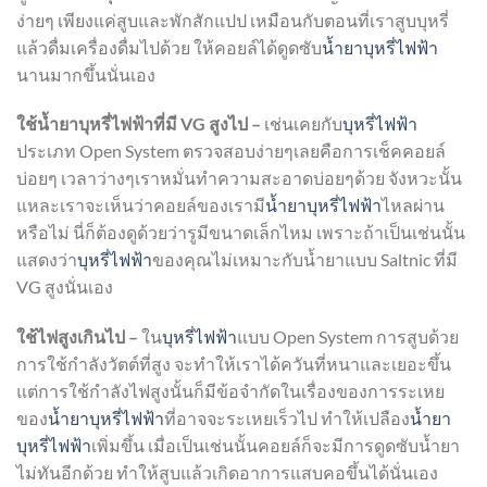
ง่ายๆ เพียงแค่สูบและพักสักแปป เหมือนกับตอนที่เราสูบบุหรี่
แล้วดื่มเครื่องดื่มไปด้วย ให้คอยล์ได้ดูดซับ
น้ำยาบุหรี่ไฟฟ้า
นานมากขึ้นนั่นเอง
ใช้น้ำยาบุหรี่ไฟฟ้าที่มี VG สูงไป –
เช่นเคยกับ
บุหรี่ไฟฟ้า
ประเภท Open System ตรวจสอบง่ายๆเลยคือการเช็คคอยล์
บ่อยๆ เวลาว่างๆเราหมั่นทำความสะอาดบ่อยๆด้วย จังหวะนั้น
แหละเราจะเห็นว่าคอยล์ของเรามี
น้ำยาบุหรี่ไฟฟ้า
ไหลผ่าน
หรือไม่ นี่ก็ต้องดูด้วยว่ารูมีขนาดเล็กไหม เพราะถ้าเป็นเช่นนั้น
แสดงว่า
บุหรี่ไฟฟ้า
ของคุณไม่เหมาะกับน้ำยาแบบ Saltnic ที่มี
VG สูงนั่นเอง
ใช้ไฟสูงเกินไป –
ใน
บุหรี่ไฟฟ้า
แบบ Open System การสูบด้วย
การใช้กำลังวัตต์ที่สูง จะทำให้เราได้ควันที่หนาและเยอะขึ้น
แต่การใช้กำลังไฟสูงนั้นก็มีข้อจำกัดในเรื่องของการระเหย
ของ
น้ำยาบุหรี่ไฟฟ้า
ที่อาจจะระเหยเร็วไป ทำให้เปลือง
น้ำยา
บุหรี่ไฟฟ้า
เพิ่มขึ้น เมื่อเป็นเช่นนั้นคอยล์ก็จะมีการดูดซับน้ำยา
ไม่ทันอีกด้วย ทำให้สูบแล้วเกิดอาการแสบคอขึ้นได้นั่นเอง