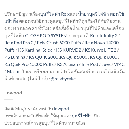
ปรึกษาปัญหาเรื่อง
บุหรี่ไฟฟ้า Relx
และ
น้ำยาบุหรี่ไฟฟ้า
พอตใช้
แล้วทิ้ง
ตลอดจนวิธีการดูแลบุหรี่ไฟฟ้าที่ถูกต้องได้กับทีมงาน
ของเราตลอด 24 ชั่วโมง หรือสั่งซื้อน้ำยาบุหรี่ไฟฟ้าและเครื่อง
บุหรี่ไฟฟ้า
CLOSE POD SYSTEM
ต่างๆ อาทิ
Relx Infinity 2
/
Relx Pod Pro 2
/
Relx Crush 6000 Puffs
/
Relx Novo 14000
Puffs
/
KS Kardinal Stick
/
KS KURVE 2
/
KS Kurve LITE 2
/
KS Lumina
/
KS QUIK 2000
,
KS Quik 5000
,
KS Quik 6000
,
KS Quik Pro 15000 Puffs
/
KS Artisan
/
Infy Pod
/
Jues
/
VMC
/
Marbo
กับเราหรือสอบถามโปรโมชั่นส่งฟรี ส่งด่วนได้แล้ววัน
นี้ เพียงคลิก (ไลน์ ไอดี) :
@relxbycake
Lnwpod
สัมผัสฟีลสูบระดับเทพ กับ
lnwpod
เทพเจ้าสายควันที่ขอท้าให้คุณลอง
บุหรี่ไฟฟ้า
เปิด
ประสบการณ์การสูบบุหรี่ไฟฟ้านานาชนิด