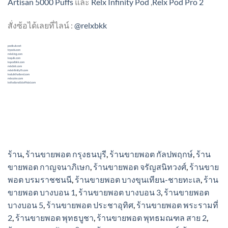
Artisan 5000 Puffs
และ
Relx Infinity Pod
,
Relx Pod Pro 2
สั่งซ้อได้เลยที่ไลน์ :
@relxbkk
podkub.net
trpods.com
relxking.com
ksquik.com
kspodbkk.com
relxbkk.com
relxinfinityth.com
ksclubthailand.com
relxcake.com
ksthailand66official.com
ร้าน
,
ร้านขายพอต กรุงธนบุรี
,
ร้านขายพอต กัลปพฤกษ์
,
ร้าน
ขายพอต กาญจนาภิเษก
,
ร้านขายพอต จรัญสนิทวงศ์
,
ร้านขาย
พอต บรมราชชนนี
,
ร้านขายพอต บางขุนเทียน-ชายทะเล
,
ร้าน
ขายพอต บางบอน 1
,
ร้านขายพอต บางบอน 3
,
ร้านขายพอต
บางบอน 5
,
ร้านขายพอต ประชาอุทิศ
,
ร้านขายพอต พระรามที่
2
,
ร้านขายพอต พุทธบูชา
,
ร้านขายพอต พุทธมณฑล สาย 2
,