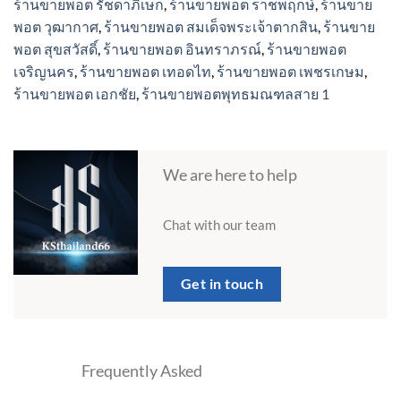
ร้านขายพอต รัชดาภิเษก
,
ร้านขายพอต ราชพฤกษ์
,
ร้านขาย
พอต วุฒากาศ
,
ร้านขายพอต สมเด็จพระเจ้าตากสิน
,
ร้านขาย
พอต สุขสวัสดิ์
,
ร้านขายพอต อินทราภรณ์
,
ร้านขายพอต
เจริญนคร
,
ร้านขายพอต เทอดไท
,
ร้านขายพอต เพชรเกษม
,
ร้านขายพอต เอกชัย
,
ร้านขายพอตพุทธมณฑลสาย 1
We are here to help
Chat with our team
Get in touch
Frequently Asked