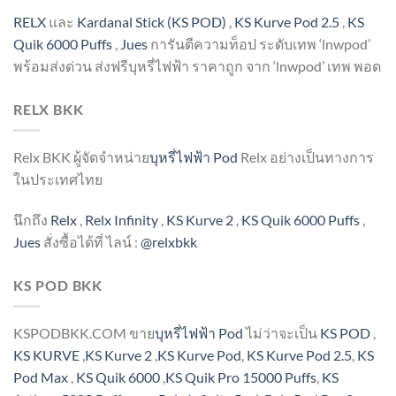
RELX
และ
Kardanal Stick (KS POD)
,
KS Kurve Pod 2.5
,
KS
Quik 6000 Puffs
,
Jues
การันตีความท็อป ระดับเทพ
‘lnwpod’
พร้อมส่งด่วน ส่งฟรีบุหรี่ไฟฟ้า ราคาถูก จาก
‘lnwpod’
เทพ พอด
RELX BKK
Relx BKK ผู้จัดจำหน่าย
บุหรี่ไฟฟ้า Pod
Relx อย่างเป็นทางการ
ในประเทศไทย
นึกถึง
Relx
,
Relx Infinity
,
KS Kurve 2
,
KS Quik 6000 Puffs
,
Jues
สั่งซื้อได้ที่ ไลน์ :
@relxbkk
KS POD BKK
KSPODBKK.COM ขาย
บุหรี่ไฟฟ้า Pod
ไม่ว่าจะเป็น
KS POD
,
KS KURVE
,
KS Kurve 2
,
KS Kurve Pod
,
KS Kurve Pod 2.5
,
KS
Pod Max
,
KS Quik 6000
,
KS Quik Pro 15000 Puffs
,
KS