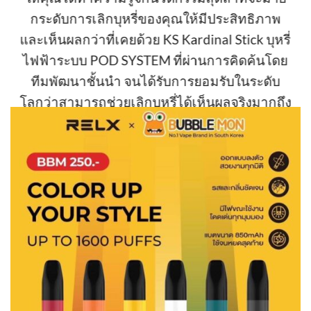
กระดับการเลิกบุหรี่ของคุณให้มีประสิทธิภาพ
และเห็นผลกว่าที่เคยด้วย KS Kardinal Stick บุหรี่
ไฟฟ้าระบบ POD SYSTEM ที่ผ่านการคิดค้นโดย
ทีมพัฒนาชั้นนำ จนได้รับการยอมรับในระดับ
โลกว่าสามารถช่วยเลิกบุหรี่ได้เห็นผลจริงมากถึง
95 %
Relx x Bubble Mon มาพร้อมกับดีไซน์สวยงาม
ล้ำสมัย ถูกออกแบบให้ง่ายต่อการใช้งาน เป็นไอ
เท็มที่บ่งบอกถึงไลฟ์สไตล์ของคนรุ่นใหม่ ให้ฟีล
สูบนุ่มแน่น พร้อมกลิ่นหอมหวานมากมายหลาก
หลายรสชาติ พร้อมลดอัตราการเกิดมะเร็งจาก
สารพิษนานาชนิดในบุหรี่กว่า 400 ชนิด ให้เหลือ
ศูนย์ พร้อมเสิร์ฟนิโคตินในปริมาณที่พอดี และ
ช่วยให้การเลิกบุหรี่ของคุณมีประสิทธิภาพมาก