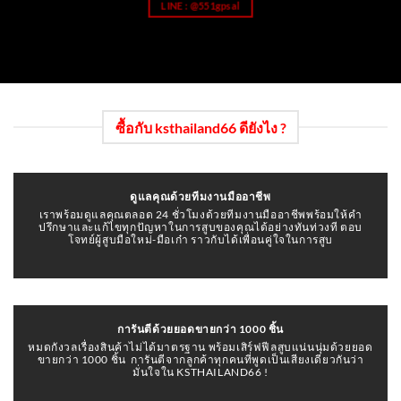
LINE : @551gpsal
ซื้อกับ ksthailand66 ดียังไง ?
ดูแลคุณด้วยทีมงานมืออาชีพ
เราพร้อมดูแลคุณตลอด 24 ชั่วโมงด้วยทีมงานมืออาชีพพร้อมให้คำ
ปรึกษาและแก้ไขทุกปัญหาในการสูบของคุณได้อย่างทันท่วงที ตอบ
โจทย์ผู้สูบมือใหม่-มือเก๋า ราวกับได้เพื่อนคู่ใจในการสูบ
การันตีด้วยยอดขายกว่า 1000
ชิ้น
หมดกังวลเรื่องสินค้าไม่ได้มาตรฐาน พร้อมเสิร์ฟฟีลสูบแน่นนุ่มด้วยยอด
ขายกว่า 1000 ชิ้น การันตีจากลูกค้าทุกคนที่พูดเป็นเสียงเดียวกันว่า
มั่นใจใน KSTHAILAND66 !