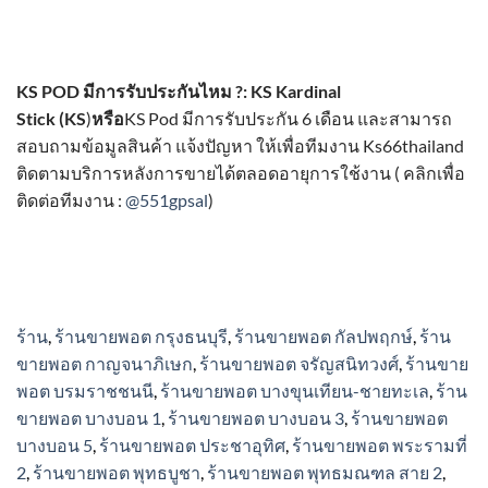
KS POD มีการรับประกันไหม ?:
KS Kardinal
Stick
(KS
)
หรือ
KS Pod มีการรับประกัน 6 เดือน และสามารถ
สอบถามข้อมูลสินค้า แจ้งปัญหา ให้เพื่อทีมงาน Ks66thailand
ติดตามบริการหลังการขายได้ตลอดอายุการใช้งาน ( คลิกเพื่อ
ติดต่อทีมงาน :
@551gpsal
)
ร้าน
,
ร้านขายพอต กรุงธนบุรี
,
ร้านขายพอต กัลปพฤกษ์
,
ร้าน
ขายพอต กาญจนาภิเษก
,
ร้านขายพอต จรัญสนิทวงศ์
,
ร้านขาย
พอต บรมราชชนนี
,
ร้านขายพอต บางขุนเทียน-ชายทะเล
,
ร้าน
ขายพอต บางบอน 1
,
ร้านขายพอต บางบอน 3
,
ร้านขายพอต
บางบอน 5
,
ร้านขายพอต ประชาอุทิศ
,
ร้านขายพอต พระรามที่
2
,
ร้านขายพอต พุทธบูชา
,
ร้านขายพอต พุทธมณฑล สาย 2
,