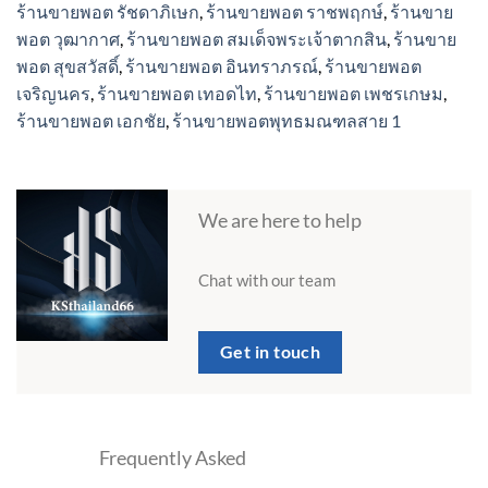
ร้านขายพอต รัชดาภิเษก
,
ร้านขายพอต ราชพฤกษ์
,
ร้านขาย
พอต วุฒากาศ
,
ร้านขายพอต สมเด็จพระเจ้าตากสิน
,
ร้านขาย
พอต สุขสวัสดิ์
,
ร้านขายพอต อินทราภรณ์
,
ร้านขายพอต
เจริญนคร
,
ร้านขายพอต เทอดไท
,
ร้านขายพอต เพชรเกษม
,
ร้านขายพอต เอกชัย
,
ร้านขายพอตพุทธมณฑลสาย 1
We are here to help
Chat with our team
Get in touch
Frequently Asked