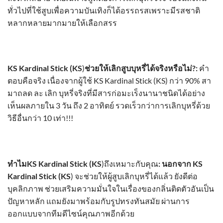
ทั่วไปที่ใช้สูบเพื่อความบันเทิงก็ได้อรรถรสเพราะมีรสชาติ
หลากหลายมากมายให้เลือกสรร
KS Kardinal Stick
(KS
)
ช่วยให้เลิกสูบบุหรี่ได้จริงหรือไม่
?:
คำ
ตอบคือจริง เนื่องจากผู้ใช้
KS Kardinal Stick
(KS) กว่า 90% สา
มาถลด ละ เลิก บุหรี่จริงที่มีสารก่อมะเร็งนานาชนิดได้อย่าง
เห็นผลภายใน 3 วัน ถึง 2 อาทิตย์ รวดเร็วกว่าการเลิกบุหรี่ด้วย
วิธีอื่นกว่า 10 เท่า!!!
ทำไม
KS Kardinal Stick
(KS
)ถึงเหมาะกับคุณ
: นอกจาก
KS
Kardinal Stick
(KS
) จะช่วยให้ผู้สูบเลิกบุหรี่ได้แล้ว ยังดีต่อ
บุคลิกภาพ ช่วยเสริมความมั่นใจในเรื่องของกลิ่นติดตัวอันเป็น
ปัญหาหลัก แถมยังมาพร้อมกับรูปทรงทันสมัย ผ่านการ
ออกแบบจากทีมดีไซน์คุณภาพอีกด้วย