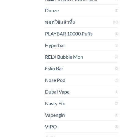
Dooze
(1)
พอตใช้แล้วทิ้ง
(10)
PLAYBAR 10000 Puffs
(1)
Hyperbar
(3)
RELX Bubble Mon
(0)
Esko Bar
(0)
Nose Pod
(5)
Dubai Vape
(1)
Nasty Fix
(0)
Vapengin
(1)
VIPO
(5)