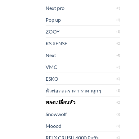
Next pro
(0)
Pop up
(2)
ZOOY
(1)
KS XENSE
(0)
Next
(4)
VMC
(6)
ESKO
(0)
หัวพอตลดราคา ราคาถูกๆ
(1)
พอตเปลี่ยนหัว
(0)
Snowwolf
(2)
Moood
(2)
RELX CRUSH 6000 Puffs
(0)