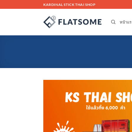
Skip
KARDINAL STICK THAI SHOP
to
content
หน้าแร