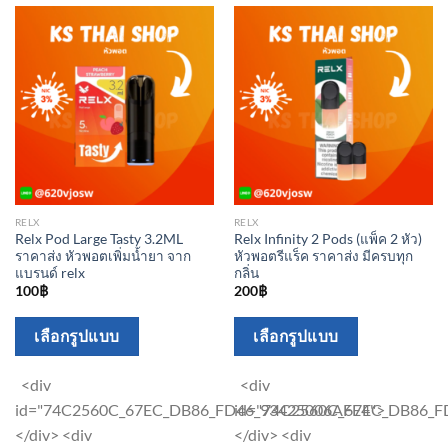
RELX
RELX
Relx Pod Large Tasty 3.2ML
Relx Infinity 2 Pods (แพ็ค 2 หัว)
ราคาส่ง หัวพอตเพิ่มน้ำยา จาก
หัวพอตรีแร็ค ราคาส่ง มีครบทุก
แบรนด์ relx
กลิ่น
100
฿
200
฿
This
This
เลือกรูปแบบ
เลือกรูปแบบ
product
product
has
has
<div
<div
multiple
multiple
id="74C2560C_67EC_DB86_FD46_93425006AFE4">
id="74C2560C_67EC_DB86_F
variants.
variants.
</div> <div
</div> <div