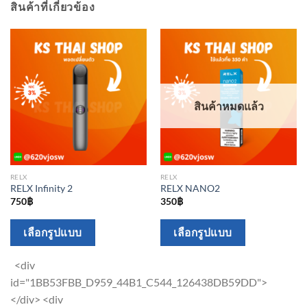
สินค้าที่เกี่ยวข้อง
สินค้าหมดแล้ว
RELX
RELX
RELX Infinity 2
RELX NANO2
750
฿
350
฿
This
This
เลือกรูปแบบ
เลือกรูปแบบ
product
product
has
has
<div
multiple
multiple
id="1BB53FBB_D959_44B1_C544_126438DB59DD">
variants.
variants.
</div> <div