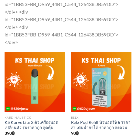
The
The
id="1BB53FBB_D959_44B1_C544_126438DB59DD">
options
options
</div> <div
may
may
id="1BB53FBB_D959_44B1_C544_126438DB59DD">
be
be
</div> <div
chosen
chosen
id="1BB53FBB_D959_44B1_C544_126438DB59DD">
on
on
</div>
the
the
product
product
page
page
KARDINAL STICK
RELX
KS Kurve Lite 2 ตัวเครื่องพอต
Relx Pod Refill หัวพอตรีฟิล ราคา
เปลี่ยนหัว รุ่นราคาถูก สุดคุ้ม
ส่ง เติมน้ำยาได้ ราคาถูก ส่งด่วน
390
฿
90
฿