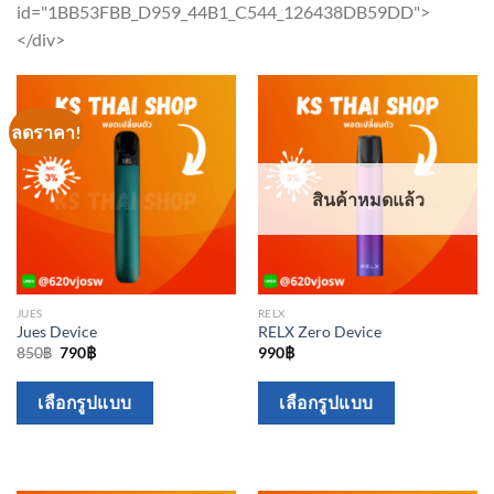
id="1BB53FBB_D959_44B1_C544_126438DB59DD">
</div>
ลดราคา!
สินค้าหมดแล้ว
JUES
RELX
Jues Device
RELX Zero Device
Original
Current
850
฿
790
฿
990
฿
price
price
was:
is:
This
This
850฿.
790฿.
เลือกรูปแบบ
เลือกรูปแบบ
product
product
has
has
multiple
multiple