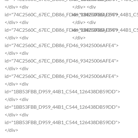
variants.
variants.
</div> <div
</div> <div
The
The
id="74C2560C_67EC_DB86_FD46_93425006AFE4">
id="1BB53FBB_D959_44B1_
options
options
</div> <div
</div> <div
may
may
id="74C2560C_67EC_DB86_FD46_93425006AFE4">
id="1BB53FBB_D959_44B1_
be
be
</div> <div
</div>
chosen
chosen
id="74C2560C_67EC_DB86_FD46_93425006AFE4">
on
on
</div> <div
the
the
id="74C2560C_67EC_DB86_FD46_93425006AFE4">
product
product
</div> <div
page
page
id="74C2560C_67EC_DB86_FD46_93425006AFE4">
</div> <div
id="1BB53FBB_D959_44B1_C544_126438DB59DD">
</div> <div
id="1BB53FBB_D959_44B1_C544_126438DB59DD">
</div> <div
id="1BB53FBB_D959_44B1_C544_126438DB59DD">
</div>