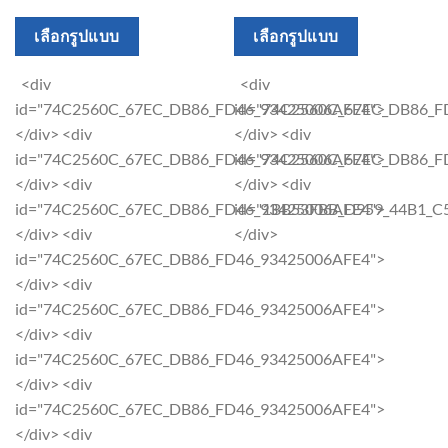
This
This
เลือกรูปแบบ
เลือกรูปแบบ
product
product
has
has
<div
<div
multiple
multiple
id="74C2560C_67EC_DB86_FD46_93425006AFE4">
id="74C2560C_67EC_DB86_F
variants.
variants.
</div> <div
</div> <div
The
The
id="74C2560C_67EC_DB86_FD46_93425006AFE4">
id="74C2560C_67EC_DB86_F
options
options
</div> <div
</div> <div
may
may
id="74C2560C_67EC_DB86_FD46_93425006AFE4">
id="1BB53FBB_D959_44B1_
be
be
</div> <div
</div>
chosen
chosen
id="74C2560C_67EC_DB86_FD46_93425006AFE4">
on
on
</div> <div
the
the
id="74C2560C_67EC_DB86_FD46_93425006AFE4">
product
product
</div> <div
page
page
id="74C2560C_67EC_DB86_FD46_93425006AFE4">
</div> <div
id="74C2560C_67EC_DB86_FD46_93425006AFE4">
</div> <div