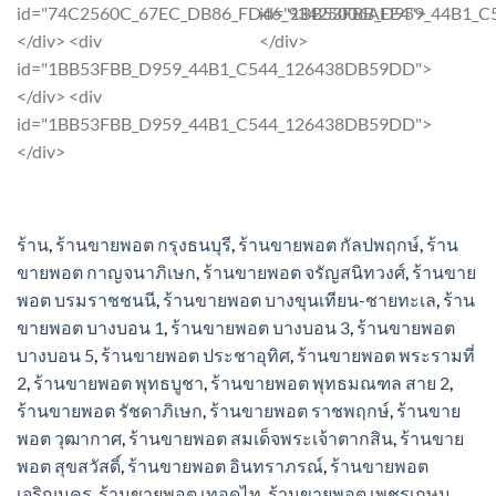
The
The
id="74C2560C_67EC_DB86_FD46_93425006AFE4">
id="1BB53FBB_D959_44B1_
options
options
</div> <div
</div>
may
may
id="1BB53FBB_D959_44B1_C544_126438DB59DD">
be
be
</div> <div
chosen
chosen
id="1BB53FBB_D959_44B1_C544_126438DB59DD">
on
on
</div>
the
the
product
product
page
page
ร้าน
,
ร้านขายพอต กรุงธนบุรี
,
ร้านขายพอต กัลปพฤกษ์
,
ร้าน
ขายพอต กาญจนาภิเษก
,
ร้านขายพอต จรัญสนิทวงศ์
,
ร้านขาย
พอต บรมราชชนนี
,
ร้านขายพอต บางขุนเทียน-ชายทะเล
,
ร้าน
ขายพอต บางบอน 1
,
ร้านขายพอต บางบอน 3
,
ร้านขายพอต
บางบอน 5
,
ร้านขายพอต ประชาอุทิศ
,
ร้านขายพอต พระรามที่
2
,
ร้านขายพอต พุทธบูชา
,
ร้านขายพอต พุทธมณฑล สาย 2
,
ร้านขายพอต รัชดาภิเษก
,
ร้านขายพอต ราชพฤกษ์
,
ร้านขาย
พอต วุฒากาศ
,
ร้านขายพอต สมเด็จพระเจ้าตากสิน
,
ร้านขาย
พอต สุขสวัสดิ์
,
ร้านขายพอต อินทราภรณ์
,
ร้านขายพอต
เจริญนคร
,
ร้านขายพอต เทอดไท
,
ร้านขายพอต เพชรเกษม
,