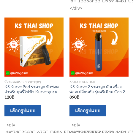
id="1BB53FBB_D959_44B1_
options
options
</div>
may
may
be
be
chosen
chosen
on
on
the
the
product
product
page
page
หัวพอตลดราคา ราคาถูกๆ
KARDINAL STICK
KS Kurve Pod ราคาถูก หัวพอต
KS Kurve 2 ราคาถูก ตัวเครื่อง
สำหรับบุหรี่ไฟฟ้า Kurve ทุกรุ่น
พอตเปลี่ยนหัว รุ่นพรีเมียม Gen 2
120
฿
890
฿
This
This
เลือกรูปแบบ
เลือกรูปแบบ
product
product
has
has
<div
<div
multiple
multiple
id="74C2560C_67EC_DB86_FD46_93425006AFE4">
id="1BB53FBB_D959_44B1_