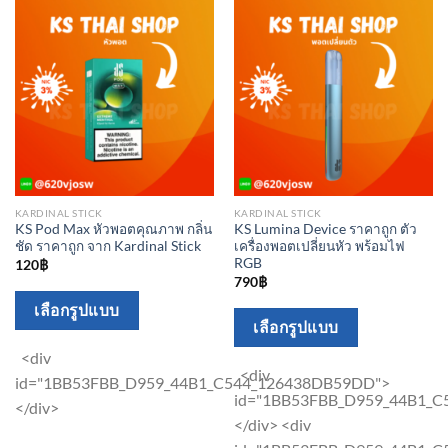
variants.
variants.
The
The
options
options
may
may
be
be
chosen
chosen
on
on
the
the
product
product
KARDINAL STICK
KARDINAL STICK
KS Pod Max หัวพอตคุณภาพ กลิ่น
KS Lumina Device ราคาถูก ตัว
page
page
ชัด ราคาถูก จาก Kardinal Stick
เครื่องพอตเปลี่ยนหัว พร้อมไฟ
RGB
120
฿
790
฿
This
เลือกรูปแบบ
This
product
เลือกรูปแบบ
product
has
<div
has
<div
multiple
id="1BB53FBB_D959_44B1_C544_126438DB59DD">
multiple
id="1BB53FBB_D959_44B1_
variants.
</div>
variants.
</div> <div
The
The