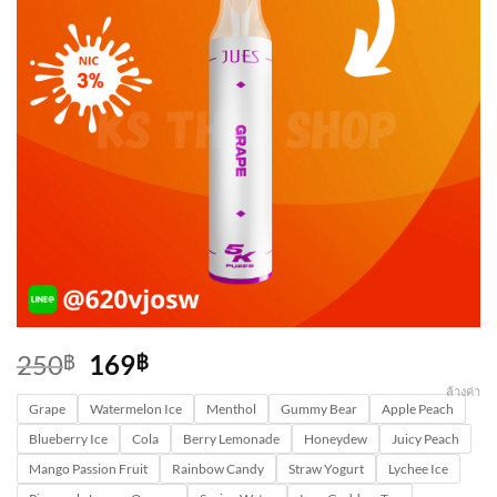
Original
Current
250
169
฿
฿
price
price
ล้างค่า
Grape
was:
Watermelon Ice
is:
Menthol
Gummy Bear
Apple Peach
250฿.
169฿.
Blueberry Ice
Cola
Berry Lemonade
Honeydew
Juicy Peach
Mango Passion Fruit
Rainbow Candy
Straw Yogurt
Lychee Ice