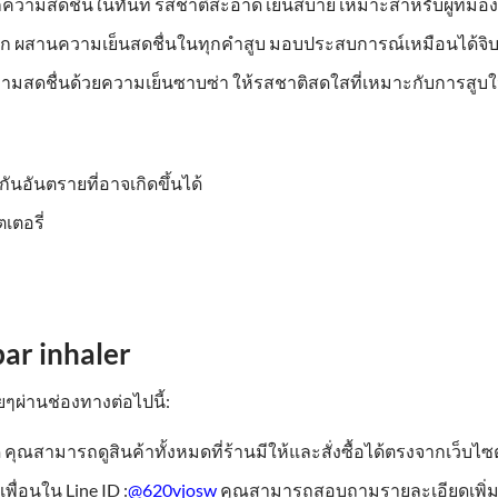
ลุกความสดชื่นในทันที รสชาติสะอาด เย็นสบาย เหมาะสำหรับผู้ที่มอ
ก ผสานความเย็นสดชื่นในทุกคำสูบ มอบประสบการณ์เหมือนได้จิบโ
วามสดชื่นด้วยความเย็นซาบซ่า ให้รสชาติสดใสที่เหมาะกับการสูบใ
ันอันตรายที่อาจเกิดขึ้นได้
เตอรี่
bar inhaler
ยๆผ่านช่องทางต่อไปนี้:
 คุณสามารถดูสินค้าทั้งหมดที่ร้านมีให้และสั่งซื้อได้ตรงจากเว็บไซต
เพื่อนใน Line ID :
@620vjosw
คุณสามารถสอบถามรายละเอียดเพิ่มเติม