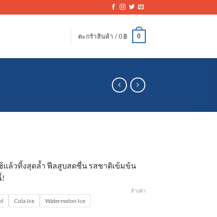
0
ตะกร้าสินค้า /
0
฿
ล้วทิ้งสุดล้ำ ฟีลสูบสดชื่น รสชาติเข้มข้น
้!
ล้างค่า
ol
Cola Ice
Watermelon Ice