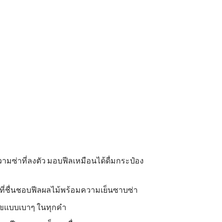
วามซ่าที่ลงตัว มอบฟีลเหมือนได้ดื่มกระป๋อง
ที่ชื่นชอบฟีลผลไม้พร้อมความเย็นซาบซ่า
สุขแบบเบาๆ ในทุกคำ