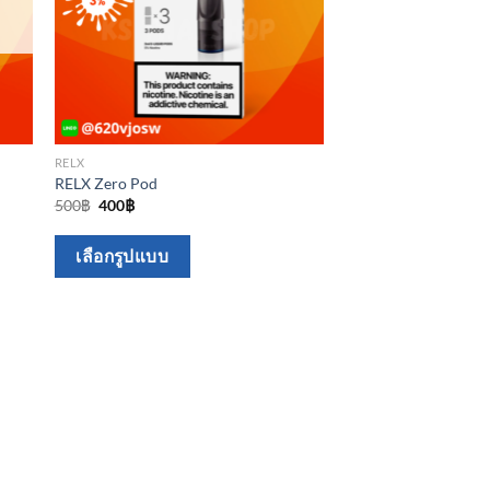
RELX
RELX Zero Pod
Original
Current
500
฿
400
฿
price
price
was:
is:
This
500฿.
400฿.
เลือกรูปแบบ
product
has
multiple
variants.
The
options
may
be