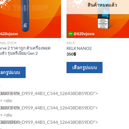
สินค้าหมดแล้ว
NAL STICK
RELX
rve 2 ราคาถูก ตัวเครื่องพอต
RELX NANO2
นหัว รุ่นพรีเมียม Gen 2
350
฿
This
เลือกรูปแบบ
This
ลือกรูปแบบ
product
product
has
has
v
multiple
multiple
06AFE4">
"1BB53FBB_D959_44B1_C544_126438DB59DD">
variants.
variants.
v> <div
The
The
06AFE4">
"1BB53FBB_D959_44B1_C544_126438DB59DD">
options
options
v> <div
may
may
8DB59DD">
"1BB53FBB_D959_44B1_C544_126438DB59DD">
be
be