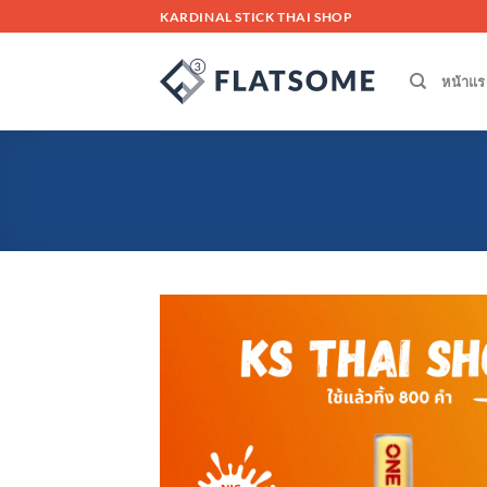
Skip
KARDINAL STICK THAI SHOP
to
content
หน้าแร