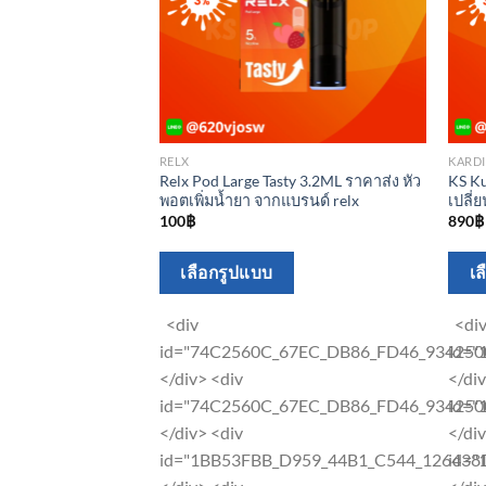
RELX
KARDI
Relx Pod Large Tasty 3.2ML ราคาส่ง หัว
KS Ku
พอตเพิ่มน้ำยา จากแบรนด์ relx
เปลี่ย
100
฿
890
฿
This
เลือกรูปแบบ
เ
product
has
<div
<di
multiple
id="74C2560C_67EC_DB86_FD46_934250
id=
variants.
</div> <div
</di
The
id="74C2560C_67EC_DB86_FD46_934250
id=
options
</div> <div
</di
may
id="1BB53FBB_D959_44B1_C544_12643
id=
be