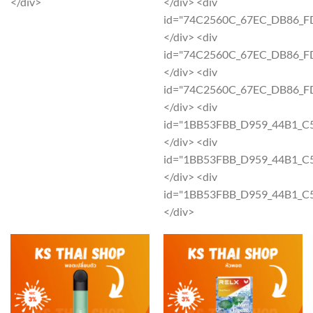
</div>
</div> <div
chosen
chosen
id="74C2560C_67EC_DB86_F
on
on
</div> <div
the
the
id="74C2560C_67EC_DB86_F
product
product
</div> <div
page
page
id="74C2560C_67EC_DB86_F
</div> <div
id="1BB53FBB_D959_44B1_
</div> <div
id="1BB53FBB_D959_44B1_
</div> <div
id="1BB53FBB_D959_44B1_
</div>