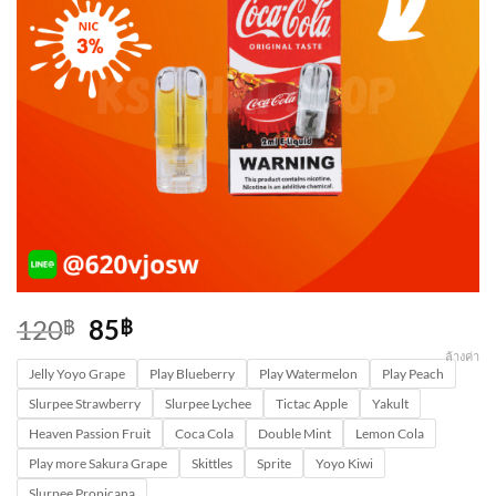
Original
Current
120
85
฿
฿
price
price
ล้างค่า
Jelly Yoyo Grape
was:
is:
Play Blueberry
Play Watermelon
Play Peach
120฿.
85฿.
Slurpee Strawberry
Slurpee Lychee
Tictac Apple
Yakult
Heaven Passion Fruit
Coca Cola
Double Mint
Lemon Cola
Play more Sakura Grape
Skittles
Sprite
Yoyo Kiwi
Slurpee Propicana