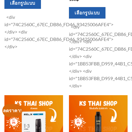
This
เลือกรูปแบบ
product
This
เลือกรูปแบบ
has
<div
product
multiple
id="74C2560C_67EC_DB86_FD46_93425006AFE4">
has
<div
variants.
</div> <div
multiple
id="74C2560C_67EC_DB86_F
The
id="74C2560C_67EC_DB86_FD46_93425006AFE4">
variants.
</div> <div
options
</div>
The
id="74C2560C_67EC_DB86_F
may
options
</div> <div
be
may
id="1BB53FBB_D959_44B1_
chosen
be
</div> <div
on
chosen
id="1BB53FBB_D959_44B1_
the
on
</div>
product
the
page
product
page
ลดราคา!