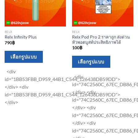
RELX
RELX
Relx Pod Pro 2 ราคาถูก ส่งด่วน
Relx Infinity Plus
หัวพอตบูสท์ประสิทธิภาพได้
790
฿
100
฿
This
เลือกรูปแบบ
This
เลือกรูปแบบ
product
product
has
<div
has
<div
multiple
id="1BB53FBB_D959_44B1_C544_126438DB59DD">
multiple
id="74C2560C_67EC_DB86_F
variants.
</div> <div
variants.
</div> <div
The
id="1BB53FBB_D959_44B1_C544_126438DB59DD">
The
id="74C2560C_67EC_DB86_F
options
</div>
options
</div> <div
may
may
id="74C2560C_67EC_DB86_F
be
be
</div> <div
chosen
chosen
id="74C2560C_67EC_DB86_F
on
on