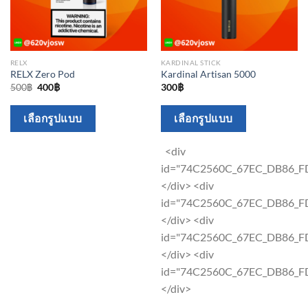
RELX
KARDINAL STICK
RELX Zero Pod
Kardinal Artisan 5000
Original
Current
500
฿
400
฿
300
฿
price
price
was:
is:
This
This
500฿.
400฿.
เลือกรูปแบบ
เลือกรูปแบบ
product
product
has
has
<div
multiple
multiple
id="74C2560C_67EC_DB86_F
variants.
variants.
</div> <div
The
The
id="74C2560C_67EC_DB86_F
options
options
</div> <div
may
may
id="74C2560C_67EC_DB86_F
be
be
</div> <div
chosen
chosen
id="74C2560C_67EC_DB86_F
on
on
</div>
the
the