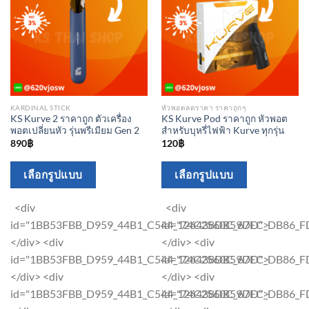
KARDINAL STICK
หัวพอตลดราคา ราคาถูกๆ
KS Kurve 2 ราคาถูก ตัวเครื่อง
KS Kurve Pod ราคาถูก หัวพอต
พอตเปลี่ยนหัว รุ่นพรีเมียม Gen 2
สำหรับบุหรี่ไฟฟ้า Kurve ทุกรุ่น
890
฿
120
฿
This
This
เลือกรูปแบบ
เลือกรูปแบบ
product
product
has
has
<div
<div
multiple
multiple
id="1BB53FBB_D959_44B1_C544_126438DB59DD">
id="74C2560C_67EC_DB86_F
variants.
variants.
</div> <div
</div> <div
The
The
id="1BB53FBB_D959_44B1_C544_126438DB59DD">
id="74C2560C_67EC_DB86_F
options
options
</div> <div
</div> <div
may
may
id="1BB53FBB_D959_44B1_C544_126438DB59DD">
id="74C2560C_67EC_DB86_F
be
be