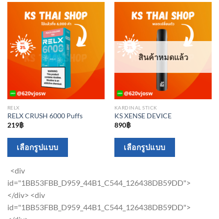
product
product
page
page
สินค้าหมดแล้ว
RELX
KARDINAL STICK
RELX CRUSH 6000 Puffs
KS XENSE DEVICE
219
฿
890
฿
This
This
เลือกรูปแบบ
เลือกรูปแบบ
product
product
has
has
<div
multiple
multiple
id="1BB53FBB_D959_44B1_C544_126438DB59DD">
variants.
variants.
</div> <div
The
The
id="1BB53FBB_D959_44B1_C544_126438DB59DD">
options
options