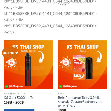
id="1BB53FBB_D959_44B1_C544_126438DB59DD">
variants.
</div>
options
</div> <div
The
may
id="1BB53FBB_D959_44B1_C544_126438DB59DD">
options
be
</div> <div
may
chosen
id="1BB53FBB_D959_44B1_C544_126438DB59DD">
be
on
</div>
chosen
the
on
product
the
page
product
ลดราคา!
page
KARDINAL STICK
RELX
Relx Pod Large Tasty 3.2ML
KS Quik 5000 puffs
ราคาส่ง หัวพอตเพิ่มน้ำยา จาก
169
฿
–
200
฿
แบรนด์ relx
100
฿