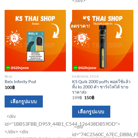
</div>
the
the
product
product
page
page
ลดราคา!
RELX
KARDINAL STICK
KS Quik 2000 puffs พอตใช้แล้ว
Relx Infinity Pod
ทิ้ง ks 2000 คำ ชาร์จไฟได้ ขาย
100
฿
ราคาส่ง
Original
Current
199
฿
150
฿
This
เลือกรูปแบบ
price
price
was:
is:
product
This
199฿.
150฿.
เลือกรูปแบบ
has
<div
product
multiple
id="1BB53FBB_D959_44B1_C544_126438DB59DD">
has
<div
variants.
</div> <div
multiple
id="74C2560C_67EC_DB86_F
The