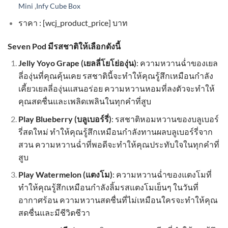
,
Mini
Infy Cube Box
ราคา : [wcj_product_price] บาท
Seven Pod มีรสชาติให้เลือกดังนี้
Jelly Yoyo Grape (เยลลี่โยโย่องุ่น)
: ความหวานฉ่ำของเยล
ลี่องุ่นที่คุณคุ้นเคย รสชาตินี้จะทำให้คุณรู้สึกเหมือนกำลัง
เคี้ยวเยลลี่องุ่นแสนอร่อย ความหวานหอมที่ลงตัวจะทำให้
คุณสดชื่นและเพลิดเพลินในทุกคำที่สูบ
Play Blueberry (บลูเบอร์รี่)
: รสชาติหอมหวานของบลูเบอร์
รี่สดใหม่ ทำให้คุณรู้สึกเหมือนกำลังทานผลบลูเบอร์รี่จาก
สวน ความหวานฉ่ำที่พอดีจะทำให้คุณประทับใจในทุกคำที่
สูบ
Play Watermelon (แตงโม)
: ความหวานฉ่ำของแตงโมที่
ทำให้คุณรู้สึกเหมือนกำลังลิ้มรสแตงโมเย็นๆ ในวันที่
อากาศร้อน ความหวานสดชื่นที่ไม่เหมือนใครจะทำให้คุณ
สดชื่นและมีชีวิตชีวา